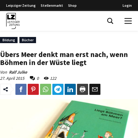
Leipziger Zeitung
Stellenmarkt
Shop
Login
Leipziger Zeitung
Bildung
Bücher
Übers Meer denkt man erst nach, wenn
Böhmen in der Wüste liegt
Von
Ralf Julke
27. April 2015
0
122