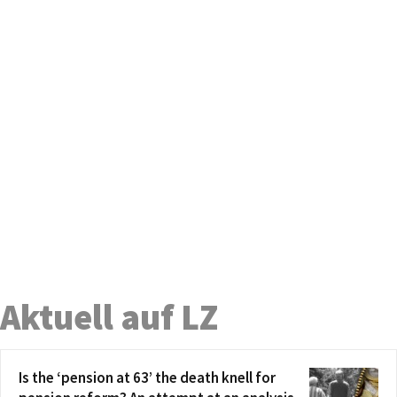
Aktuell auf LZ
Is the ‘pension at 63’ the death knell for