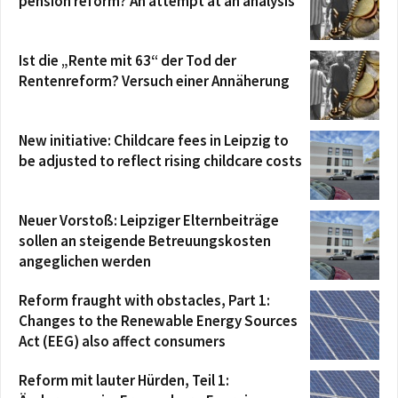
pension reform? An attempt at an analysis
Ist die „Rente mit 63“ der Tod der
Rentenreform? Versuch einer Annäherung
New initiative: Childcare fees in Leipzig to
be adjusted to reflect rising childcare costs
Neuer Vorstoß: Leipziger Elternbeiträge
sollen an steigende Betreuungskosten
angeglichen werden
Reform fraught with obstacles, Part 1:
Changes to the Renewable Energy Sources
Act (EEG) also affect consumers
Reform mit lauter Hürden, Teil 1: