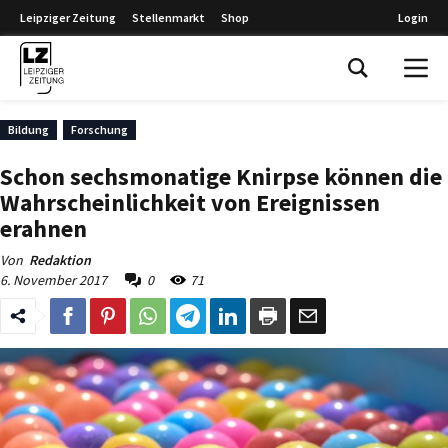
Leipziger Zeitung
Stellenmarkt
Shop
Login
Leipziger Zeitung
Bildung
Forschung
Schon sechsmonatige Knirpse können die
Wahrscheinlichkeit von Ereignissen
erahnen
Von
Redaktion
6. November 2017
0
71