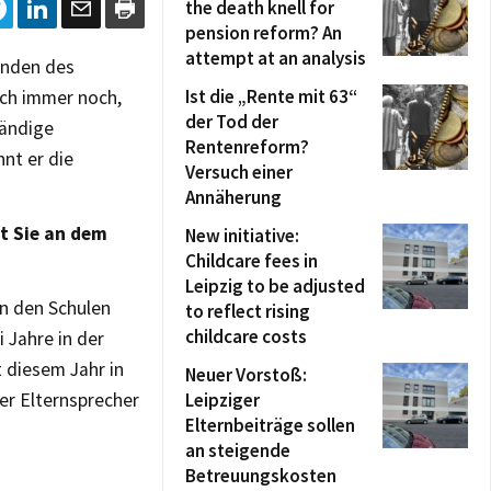
the death knell for
pension reform? An
attempt at an analysis
enden des
Ist die „Rente mit 63“
ich immer noch,
der Tod der
tändige
Rentenreform?
nt er die
Versuch einer
Annäherung
t Sie an dem
New initiative:
Childcare fees in
Leipzig to be adjusted
in den Schulen
to reflect rising
childcare costs
i Jahre in der
t diesem Jahr in
Neuer Vorstoß:
er Elternsprecher
Leipziger
Elternbeiträge sollen
an steigende
Betreuungskosten