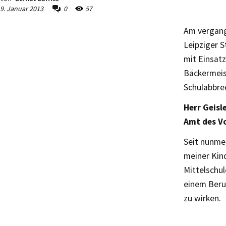
9. Januar 2013
0
57
Am vergang
Leipziger S
mit Einsat
Bäckermeist
Schulabbrec
Herr Geisl
Amt des Vo
Seit nunmeh
meiner Kind
Mittelschul
einem Beruf
zu wirken.