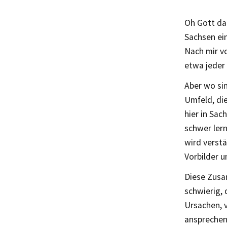
Oh Gott da
Sachsen ein
Nach mir vo
etwa jeder 
Aber wo sin
Umfeld, di
hier in Sac
schwer ler
wird verstä
Vorbilder u
Diese Zusa
schwierig, 
Ursachen, v
ansprechen