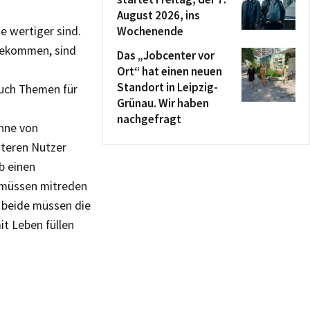
August 2026, ins
e wertiger sind.
Wochenende
bekommen, sind
Das „Jobcenter vor
Ort“ hat einen neuen
Standort in Leipzig-
auch Themen für
Grünau. Wir haben
nachgefragt
inne von
äteren Nutzer
b einen
n müssen mitreden
 beide müssen die
t Leben füllen