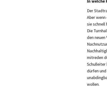
In welche 
Der Stadtra
Aber wenn 
sie schnell 
Die Turnha
den neuen 
Nachnutzun
Nachhaltig
mitreden d
Schulleiter
dürfen und
unabdingba
wollen.