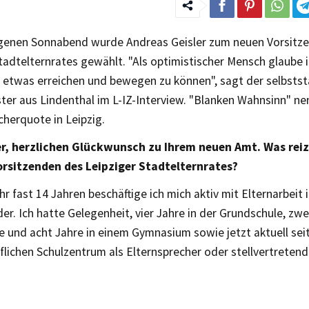
enen Sonnabend wurde Andreas Geisler zum neuen Vorsitz
tadtelternrates gewählt. "Als optimistischer Mensch glaube 
z etwas erreichen und bewegen zu können", sagt der selbsts
er aus Lindenthal im L-IZ-Interview. "Blanken Wahnsinn" nen
herquote in Leipzig.
er, herzlichen Glückwunsch zu Ihrem neuen Amt. Was reiz
rsitzenden des Leipziger Stadtelternrates?
r fast 14 Jahren beschäftige ich mich aktiv mit Elternarbeit 
er. Ich hatte Gelegenheit, vier Jahre in der Grundschule, zwe
e und acht Jahre in einem Gymnasium sowie jetzt aktuell sei
lichen Schulzentrum als Elternsprecher oder stellvertretend