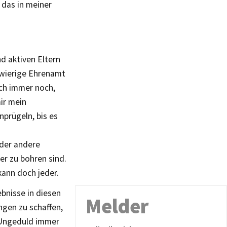
 das in meiner
d aktiven Eltern
chwierige Ehrenamt
ich immer noch,
ir mein
nprügeln, bis es
oder andere
er zu bohren sind.
kann doch jeder.
ebnisse in diesen
Melder
gen zu schaffen,
e Ungeduld immer