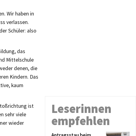
n. Wir haben in
ss verlassen.
der Schüler: also
ildung, das
nd Mittelschule
 weder denen, die
eren Kindern. Das
ktive, kaum
Leserinnen
oßrichtung ist
n sehr viele
empfehlen
mmer wieder
Antragsstau beim