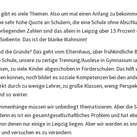
 gibt es viele Themen. Also um mal einen Anfang zu bekomme
e sehr hohe Quote an Schülern, die eine Schule ohne Abschlu
rliegenden Zahlen sind das allein in Leipzig über 15 Prozent 
Siebente. Das ist der blanke Wahnsinn!
d die Gründe? Das geht vom Elternhaus, über frühkindliche B
e Schule, unsere zu zeitige Trennung/Auslese in Gymnasium u
hsen, zu viele Kinder abgeschoben in Förderschulen: Das hilft
nen können, noch bildet es soziale Kompetenzen bei den and
rkt durch zu wenige Lehrer, zu große Klassen, wenig Perspe
nd so weiter.
mmenhänge müssen wir unbedingt thematisieren. Aber die St
denn es ist ein gesamtgesellschaftliches Problem und hat ebe
on denen nur einige in Leipzig liegen. Aber wir werden es i
 und versuchen es zu verändern.