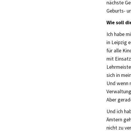
nächste Ge
Geburts- u
Wie soll d
Ich habe mi
in Leipzig 
für alle Ki
mit Einsat
Lehrmeister
sich in mei
Und wenn m
Verwaltung 
Aber gerad
Und ich hab
Ämtern geh
nicht zu ve