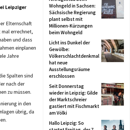
Wohngeld in Sachsen:
ei Leipziger
Sächsische Regierung
plant selbst mit
der Elternschaft
Millionen-Kürzungen
t mal errechnet,
beim Wohngeld
 haben und dass
Licht ins Dunkel der
nahmen einplanen
Gewölbe:
ele Jahre
Völkerschlachtdenkmal
hat neue
Ausstellungsräume
die Spalten sind
erschlossen
der nach der
Seit Donnerstag
ehen zu müssen.
wieder in Leipzig: Gilde
der Marktschreier
anierung in den
gastiert mit Fischmarkt
nlagen übrig, da
am Völki
en.
Hallo Leipzig: So
startet Freitag, der 7.