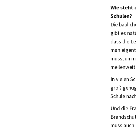
Wie steht 
Schulen?
Die baulich
gibt es nat
dass die L
man eigent
muss, um ni
meilenweit 
In vielen S
groß genug.
Schule nach
Und die Fra
Brandschutz
muss auch 