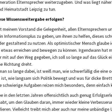
neration Elternsprecher weiterzugeben. Und was liegt näher
nd Heimatstadt Leipzig zu tun.
iese Wissensweitergabe erfolgen?
t meinem Vorstand die Gelegenheit, allen Elternsprechern un
ein Informationsplus zu geben, um ihnen zu helfen, dieses s
nder gestaltend zu nutzen. Als optimistischer Mensch glaube 
z etwas erreichen und bewegen zu können. Irgendwann hat m
 mit auf den Weg gegeben, ich soll so lange auf das Glück ei
ne Richtung dreht.
an so lange dabei, ist weiß man, wie schwerfällig die eine 
ist, wie langsam sich Politik bewegt und was für dicke Brett
e schwierige Aufgaben reizen mich besonders, denn einfach 
e in den letzten Jahren offensichtlich auch genug Erfolgserl
abt, um den Glauben daran, immer wieder kleine Verbesserun
rlieren. Vielleicht treibt mich aber auch nur meine unbändig