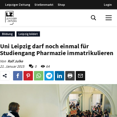
Leipziger Zeitung
Stellenmarkt
Shop
Login
Leipziger Zeitung
Bildung
Leipzig bildet
Uni Leipzig darf noch einmal für
Studiengang Pharmazie immatrikulieren
Von
Ralf Julke
21. Januar 2015
0
64