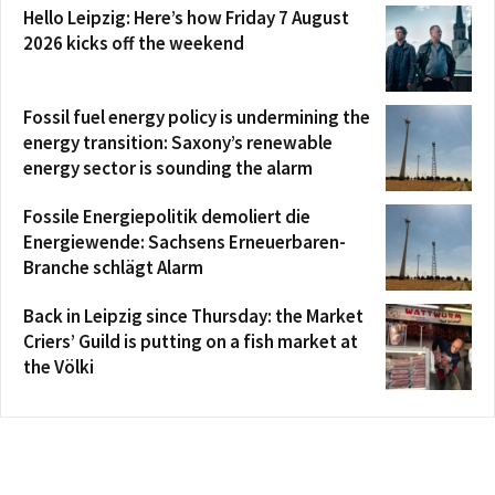
Hello Leipzig: Here’s how Friday 7 August
2026 kicks off the weekend
Fossil fuel energy policy is undermining the
energy transition: Saxony’s renewable
energy sector is sounding the alarm
Fossile Energiepolitik demoliert die
Energiewende: Sachsens Erneuerbaren-
Branche schlägt Alarm
Back in Leipzig since Thursday: the Market
Criers’ Guild is putting on a fish market at
the Völki