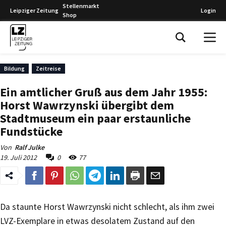
Stellenmarkt
Leipziger Zeitung
Login
Shop
Leipziger Zeitung
Bildung
Zeitreise
Ein amtlicher Gruß aus dem Jahr 1955:
Horst Wawrzynski übergibt dem
Stadtmuseum ein paar erstaunliche
Fundstücke
Von
Ralf Julke
19. Juli 2012
0
77
Da staunte Horst Wawrzynski nicht schlecht, als ihm zwei
LVZ-Exemplare in etwas desolatem Zustand auf den