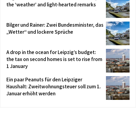
the ‘weather’ and light-hearted remarks
Bilger und Rainer: Zwei Bundesminister, das
„Wetter“ und lockere Sprüche
A drop in the ocean for Leipzig’s budget:
the tax on second homes is set to rise from
1 January
Ein paar Peanuts für den Leipziger
Haushalt: Zweitwohnungsteuer soll zum 1.
Januar erhöht werden