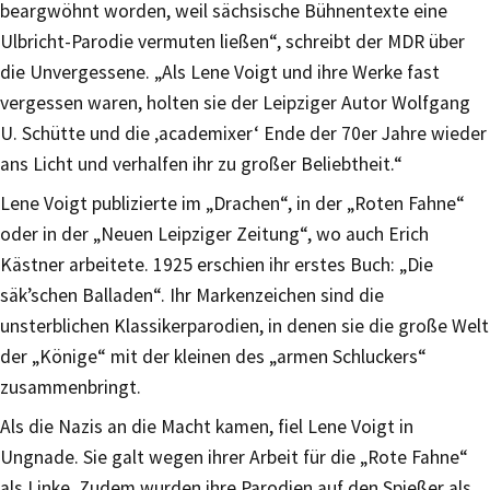
beargwöhnt worden, weil sächsische Bühnentexte eine
Ulbricht-Parodie vermuten ließen“, schreibt der MDR über
die Unvergessene. „Als Lene Voigt und ihre Werke fast
vergessen waren, holten sie der Leipziger Autor Wolfgang
U. Schütte und die ‚academixer‘ Ende der 70er Jahre wieder
ans Licht und verhalfen ihr zu großer Beliebtheit.“
Lene Voigt publizierte im „Drachen“, in der „Roten Fahne“
oder in der „Neuen Leipziger Zeitung“, wo auch Erich
Kästner arbeitete. 1925 erschien ihr erstes Buch: „Die
säk’schen Balladen“. Ihr Markenzeichen sind die
unsterblichen Klassikerparodien, in denen sie die große Welt
der „Könige“ mit der kleinen des „armen Schluckers“
zusammenbringt.
Als die Nazis an die Macht kamen, fiel Lene Voigt in
Ungnade. Sie galt wegen ihrer Arbeit für die „Rote Fahne“
als Linke. Zudem wurden ihre Parodien auf den Spießer als