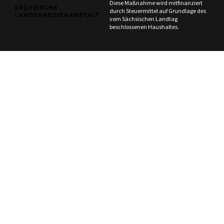
Diese Maßnahme wird mitfinanziert
durch Steuermittel auf Grundlage des
vom Sächsischen Landtag
beschlossenen Haushaltes.