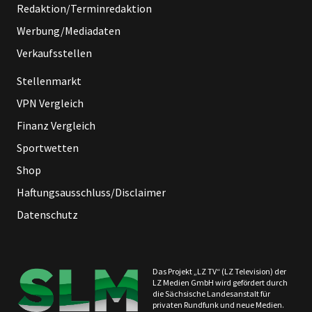
Redaktion/Terminredaktion
Werbung/Mediadaten
Verkaufsstellen
Stellenmarkt
VPN Vergleich
Finanz Vergleich
Sportwetten
Shop
Haftungsausschluss/Disclaimer
Datenschutz
Das Projekt „LZ TV“ (LZ Television) der
LZ Medien GmbH wird gefördert durch
die Sächsische Landesanstalt für
privaten Rundfunk und neue Medien.