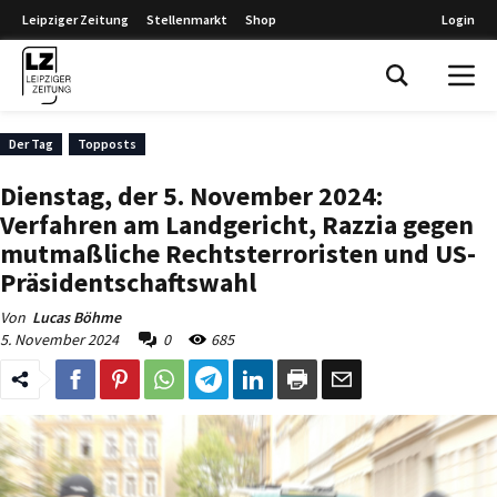
Leipziger Zeitung
Stellenmarkt
Shop
Login
Leipziger Zeitung
Der Tag
Topposts
Dienstag, der 5. November 2024:
Verfahren am Landgericht, Razzia gegen
mutmaßliche Rechtsterroristen und US-
Präsidentschaftswahl
Von
Lucas Böhme
5. November 2024
0
685