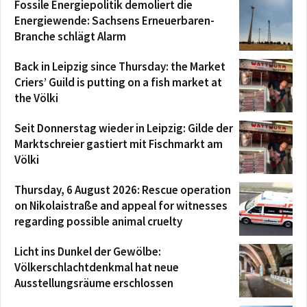
Fossile Energiepolitik demoliert die
Energiewende: Sachsens Erneuerbaren-
Branche schlägt Alarm
Back in Leipzig since Thursday: the Market
Criers’ Guild is putting on a fish market at
the Völki
Seit Donnerstag wieder in Leipzig: Gilde der
Marktschreier gastiert mit Fischmarkt am
Völki
Thursday, 6 August 2026: Rescue operation
on Nikolaistraße and appeal for witnesses
regarding possible animal cruelty
Licht ins Dunkel der Gewölbe:
Völkerschlachtdenkmal hat neue
Ausstellungsräume erschlossen