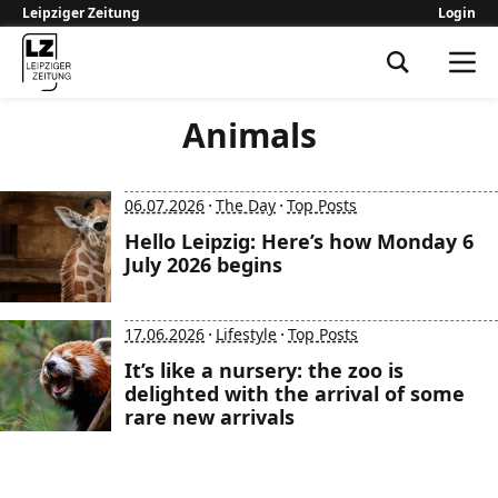
Leipziger Zeitung
Login
Leipziger Zeitung
Animals
·
·
06.07.2026
The Day
Top Posts
Hello Leipzig: Here’s how Monday 6
July 2026 begins
·
·
17.06.2026
Lifestyle
Top Posts
It’s like a nursery: the zoo is
delighted with the arrival of some
rare new arrivals