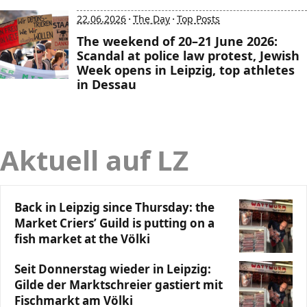
·
·
22.06.2026
The Day
Top Posts
The weekend of 20–21 June 2026:
Scandal at police law protest, Jewish
Week opens in Leipzig, top athletes
in Dessau
Aktuell auf LZ
Back in Leipzig since Thursday: the
Market Criers’ Guild is putting on a
fish market at the Völki
Seit Donnerstag wieder in Leipzig:
Gilde der Marktschreier gastiert mit
Fischmarkt am Völki