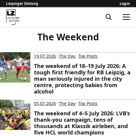
Leipziger Zeitung
Login
Leipziger Zeitung
The Weekend
·
·
19.07.2026
The Day
Top Posts
The weekend of 18–19 July 2026: A
tough first friendly for RB Leipzig, a
man seriously injured in the city
centre, protecting babies from
alcohol
·
·
05.07.2026
The Day
Top Posts
The weekend of 4–5 July 2026: LVB’s
thank-you campaign, tens of
thousands at Klassik airleben, and
five HCL world champions