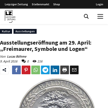
Leipziger Zeitung
Stellenmarkt
Shop
Login
Leipziger Zeitung
Kultur
Ausstellungen
Ausstellungseröffnung am 29. April:
„Freimaurer, Symbole und Logen“
Von
Lucas Böhme
9. April 2016
0
216