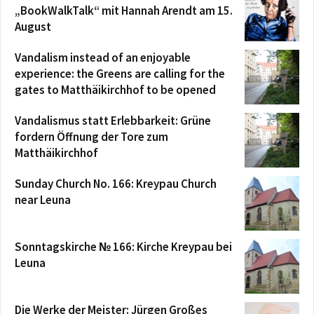
„BookWalkTalk“ mit Hannah Arendt am 15.
August
Vandalism instead of an enjoyable
experience: the Greens are calling for the
gates to Matthäikirchhof to be opened
Vandalismus statt Erlebbarkeit: Grüne
fordern Öffnung der Tore zum
Matthäikirchhof
Sunday Church No. 166: Kreypau Church
near Leuna
Sonntagskirche № 166: Kirche Kreypau bei
Leuna
Die Werke der Meister: Jürgen Großes