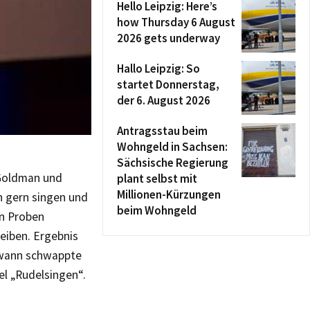
Hello Leipzig: Here’s
how Thursday 6 August
2026 gets underway
Hallo Leipzig: So
startet Donnerstag,
der 6. August 2026
Antragsstau beim
Wohngeld in Sachsen:
Sächsische Regierung
d Goldman und
plant selbst mit
Millionen-Kürzungen
n gern singen und
beim Wohngeld
en Proben
eiben. Ergebnis
ndwann schwappte
el „Rudelsingen“.