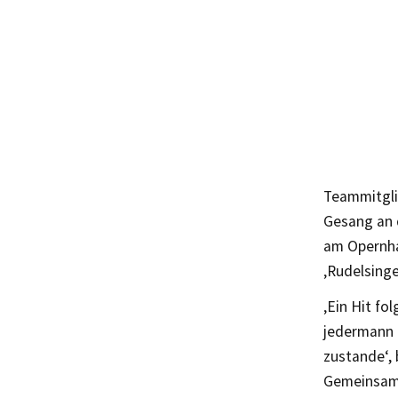
Teammitglie
Gesang an d
am Opernha
‚Rudelsinge
‚Ein Hit fo
jedermann 
zustande‘, 
Gemeinsam 