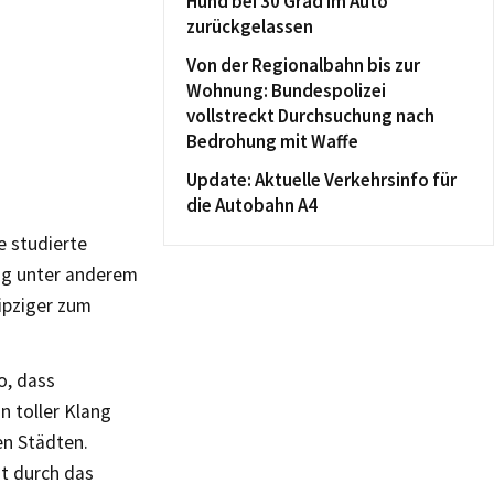
Hund bei 30 Grad im Auto
zurückgelassen
Von der Regionalbahn bis zur
Wohnung: Bundespolizei
vollstreckt Durchsuchung nach
Bedrohung mit Waffe
Update: Aktuelle Verkehrsinfo für
die Autobahn A4
e studierte
zig unter anderem
ipziger zum
o, dass
n toller Klang
en Städten.
t durch das