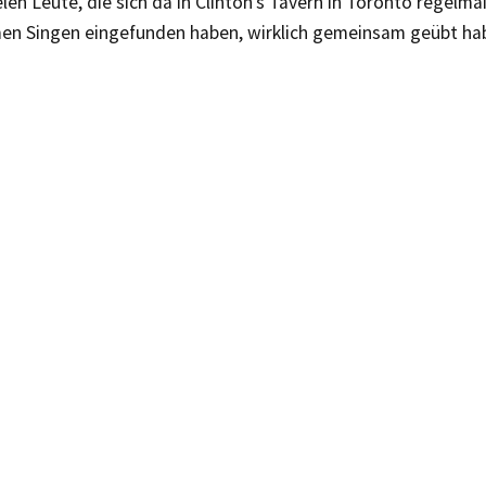
elen Leute, die sich da in Clinton’s Tavern in Toronto regelm
n Singen eingefunden haben, wirklich gemeinsam geübt ha