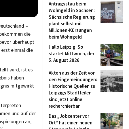
Antragsstau beim
Wohngeld in Sachsen:
Sächsische Regierung
plant selbst mit
 Deutschland –
Millionen-Kürzungen
“ bekommen die
beim Wohngeld
 bevor überhaupt
Hallo Leipzig: So
erst einmal die
startet Mittwoch, der
5. August 2026
llt wird, ist es
Akten aus der Zeit vor
lebnis haben
den Eingemeindungen:
ignis mitgewirkt
Historische Quellen zu
Leipzigs Stadtteilen
sind jetzt online
nterpreten
recherchierbar
mmen und auf der
Das „Jobcenter vor
nspielungen an,
Ort“ hat einen neuen