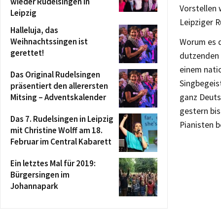
wieder Rudelsingen in
Vorstellen 
Leipzig
Leipziger R
Halleluja, das
Weihnachtssingen ist
Worum es da
gerettet!
dutzenden S
einem nati
Das Original Rudelsingen
Singbegeist
präsentiert den allerersten
Mitsing – Adventskalender
ganz Deuts
gestern bi
Das 7. Rudelsingen in Leipzig
Pianisten b
mit Christine Wolff am 18.
Februar im Central Kabarett
Ein letztes Mal für 2019:
Bürgersingen im
Johannapark