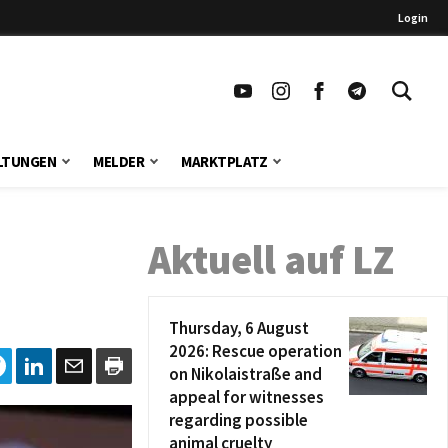
Login
LTUNGEN
MELDER
MARKTPLATZ
Aktuell auf LZ
Thursday, 6 August
2026: Rescue operation
on Nikolaistraße and
appeal for witnesses
regarding possible
animal cruelty