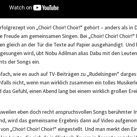
folgrezept von „Choir! Choir! Choir!“ gehört – anders als in
die Freude am gemeinsamen Singen. Bei „Choir! Choir! Choir!
en gleich an der Tür die Texte auf Papier ausgehändigt. Und
esungen wird, übt Nobu Adilman alias Dabu mit den Leuten 
ts der Songs ein.
fach, wie es auch auf TV-Beiträgen zu „Rudelsingen“ dargeste
nfalls nicht, wenn man wirklich zusammen ein tolles Musiker
 das Gefühl, einen Abend lang bei einem wirklich großen Ere
uweilen eben doch recht anspruchsvollen Songs berühmter I
ind, wird das gemeinsame Ergebnis dann auf Video aufgeno
n „Choir! Choir! Choir!“ eingestellt. Und man merkt den Ei