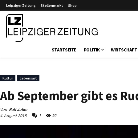
Leipziger Zeitung
Stellenmarkt
Shop
Leipziger Zeitung
STARTSEITE
POLITIK
WIRTSCHAFT
Kultur
Lebensart
Ab September gibt es Rud
Von
Ralf Julke
4. August 2018
1
92