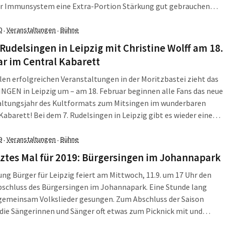
er Immunsystem eine Extra-Portion Stärkung gut gebrauchen
 Kleine Freuden zwischendurch sorgen für mehr Glückshormone,
kraft und Motivation im Alltag.
0
Veranstaltungen
Bühne
·
·
 Rudelsingen in Leipzig mit Christine Wolff am 18.
r im Central Kabarett
len erfolgreichen Veranstaltungen in der Moritzbastei zieht das
GEN in Leipzig um – am 18. Februar beginnen alle Fans das neue
altungsjahr des Kultformats zum Mitsingen im wunderbaren
Kabarett! Bei dem 7. Rudelsingen in Leipzig gibt es wieder eine
ng-Mischung, die viele Liedwünsche aufgreift. Zu diesem Fest sind
elsängerinnen und Rudelsänger ganz herzlich eingeladen.
9
Veranstaltungen
Bühne
·
·
tztes Mal für 2019: Bürgersingen im Johannapark
tung Bürger für Leipzig feiert am Mittwoch, 11.9. um 17 Uhr den
schluss des Bürgersingen im Johannapark. Eine Stunde lang
gemeinsam Volkslieder gesungen. Zum Abschluss der Saison
die Sängerinnen und Sänger oft etwas zum Picknick mit und
n noch gemeinsam auf der Wiese. Liederhefte gibt es vor Ort, der