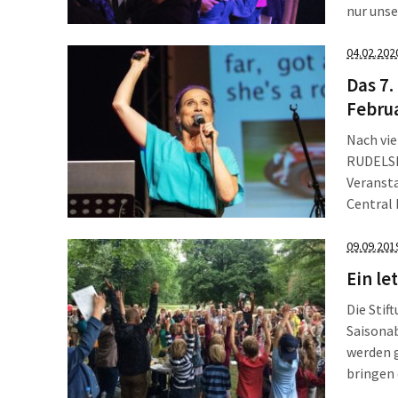
nur uns
könnte.
Antriebs
04.02.202
Das 7.
Februa
Nach vie
RUDELSIN
Veranst
Central 
bunte So
alle Rud
09.09.201
Ein le
Die Stif
Saisonab
werden 
bringen 
verweile