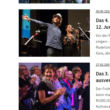
Eintritt 
30.05.201
Das 4.
12. Ju
Vor der
singen –
Rudelsin
Fans, d
einem u
27.02.201
Das 3.
ausver
Der Früh
kann ma
RUDELSIN
Kultvera