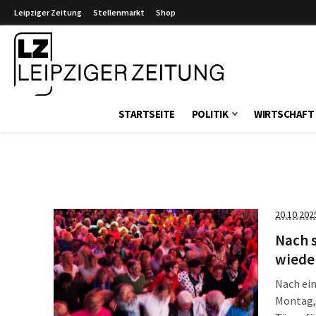
Leipziger Zeitung
Stellenmarkt
Shop
Leipziger Zeitung
STARTSEITE
POLITIK
WIRTSCHAFT
20.10.202
Nach s
wieder
Nach ei
Montag, 