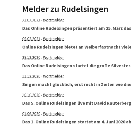
schwapp
Melder zu Rudelsingen
platten 
23.03.2021
Wortmelder
·
Das Online Rudelsingen präsentiert am 25. März d
09.02.2021
Wortmelder
·
Online Rudelsingen bietet an Weiberfastnacht viele
29.12.2020
Wortmelder
·
Das Online Rudelsingen startet die große Silvester-
11.12.2020
Wortmelder
·
Singen macht glücklich, erst recht in Zeiten wie die
10.10.2020
Wortmelder
·
Das 5. Online Rudelsingen live mit David Rauterberg
01.06.2020
Wortmelder
·
Das 1. Online Rudelsingen startet am 4. Juni 2020 ab