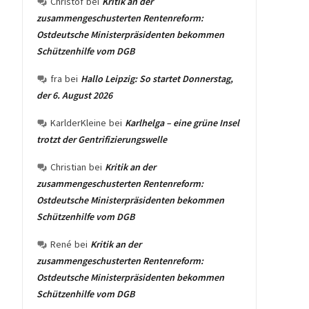
Christof
bei
Kritik an der
zusammengeschusterten Rentenreform:
Ostdeutsche Ministerpräsidenten bekommen
Schützenhilfe vom DGB
fra
bei
Hallo Leipzig: So startet Donnerstag,
der 6. August 2026
KarlderKleine
bei
Karlhelga – eine grüne Insel
trotzt der Gentrifizierungswelle
Christian
bei
Kritik an der
zusammengeschusterten Rentenreform:
Ostdeutsche Ministerpräsidenten bekommen
Schützenhilfe vom DGB
René
bei
Kritik an der
zusammengeschusterten Rentenreform:
Ostdeutsche Ministerpräsidenten bekommen
Schützenhilfe vom DGB