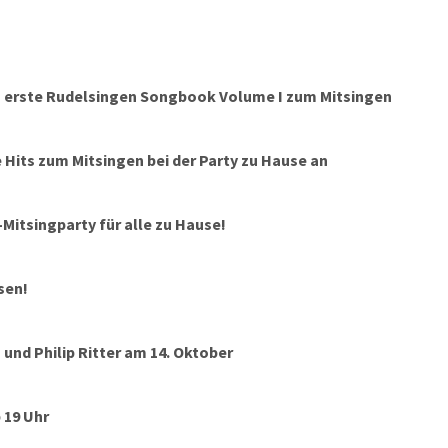
te das Ganze dann auch nach Deutschland – unter dem wirklich
Titel „Rudelsingen“. Bald auch in Leipzig.
as erste Rudelsingen Songbook Volume I zum Mitsingen
 Hits zum Mitsingen bei der Party zu Hause an
Mitsingparty für alle zu Hause!
sen!
 und Philip Ritter am 14. Oktober
 19 Uhr