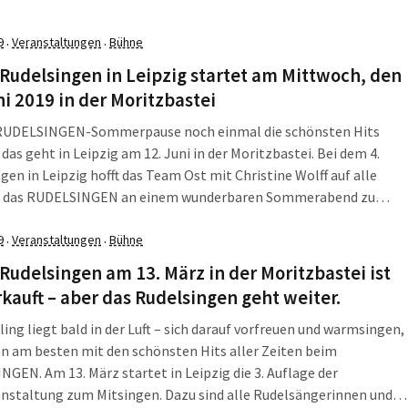
ist wie immer frei.
9
Veranstaltungen
Bühne
·
·
 Rudelsingen in Leipzig startet am Mittwoch, den
ni 2019 in der Moritzbastei
 RUDELSINGEN-Sommerpause noch einmal die schönsten Hits
 das geht in Leipzig am 12. Juni in der Moritzbastei. Bei dem 4.
gen in Leipzig hofft das Team Ost mit Christine Wolff auf alle
ie das RUDELSINGEN an einem wunderbaren Sommerabend zu
nvergesslichen Event machen wollen.
9
Veranstaltungen
Bühne
·
·
 Rudelsingen am 13. März in der Moritzbastei ist
kauft – aber das Rudelsingen geht weiter.
ling liegt bald in der Luft – sich darauf vorfreuen und warmsingen,
n am besten mit den schönsten Hits aller Zeiten beim
GEN. Am 13. März startet in Leipzig die 3. Auflage der
nstaltung zum Mitsingen. Dazu sind alle Rudelsängerinnen und