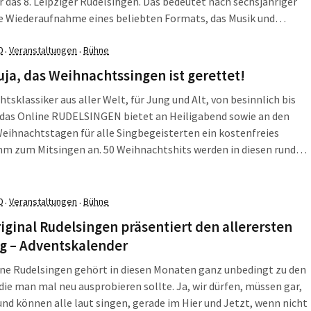
r das 8. Leipziger Rudelsingen. Das bedeutet nach sechsjähriger
e Wiederaufnahme eines beliebten Formats, das Musik und
haft verbindet. Und wer es noch nicht miterlebt hat, erfährt:
0
Veranstaltungen
Bühne
gen ist kein Konzert, kein […]
·
·
uja, das Weihnachtssingen ist gerettet!
tsklassiker aus aller Welt, für Jung und Alt, von besinnlich bis
 das Online RUDELSINGEN bietet an Heiligabend sowie an den
eihnachtstagen für alle Singbegeisterten ein kostenfreies
m zum Mitsingen an. 50 Weihnachtshits werden in diesen rund
nden gesungen und musikalisch begleitet von David Rauterberg
chselnd von Philip Ritter und Matthias Schneider am Klavier, der
nd am Cembalo.
0
Veranstaltungen
Bühne
·
·
iginal Rudelsingen präsentiert den allerersten
ng – Adventskalender
ne Rudelsingen gehört in diesen Monaten ganz unbedingt zu den
die man mal neu ausprobieren sollte. Ja, wir dürfen, müssen gar,
und können alle laut singen, gerade im Hier und Jetzt, wenn nicht