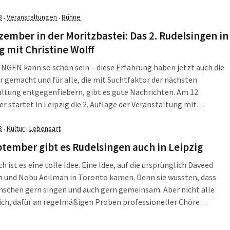
ger ganz herzlich eingeladen.
8
Veranstaltungen
Bühne
·
·
zember in der Moritzbastei: Das 2. Rudelsingen in
g mit Christine Wolff
GEN kann so schön sein – diese Erfahrung haben jetzt auch die
r gemacht und für alle, die mit Suchtfaktor der nächsten
ltung entgegenfiebern, gibt es gute Nachrichten. Am 12.
 startet in Leipzig die 2. Auflage der Veranstaltung mit
timmung für den Alltag und Partyhits zum Mitsingen.
8
Kultur
Lebensart
·
·
tember gibt es Rudelsingen auch in Leipzig
ch ist es eine tolle Idee. Eine Idee, auf die ursprünglich Daveed
 und Nobu Adilman in Toronto kamen. Denn sie wussten, dass
nschen gern singen und auch gern gemeinsam. Aber nicht alle
ich, dafür an regelmäßigen Proben professioneller Chöre
hmen und das auch noch ernsthaft zu betreiben. Ergebnis war im
2011 der erste „Choir! Choir! Choir!“-Aufritt. Und irgendwann