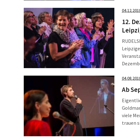
Rudelsän
04.12.201
12. De
Leipzi
RUDELSIN
Leipzige
Veransta
Dezember
Urlaubss
04.08.201
Ab Sep
Eigentli
Goldman
viele Me
trauen s
teilzune
Februar 