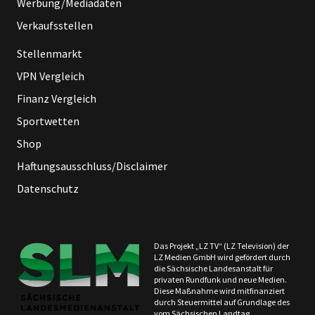
Werbung/Mediadaten
Verkaufsstellen
Stellenmarkt
VPN Vergleich
Finanz Vergleich
Sportwetten
Shop
Haftungsausschluss/Disclaimer
Datenschutz
Das Projekt „LZ TV“ (LZ Television) der
LZ Medien GmbH wird gefördert durch
die Sächsische Landesanstalt für
privaten Rundfunk und neue Medien.
Diese Maßnahme wird mitfinanziert
durch Steuermittel auf Grundlage des
vom Sächsischen Landtag