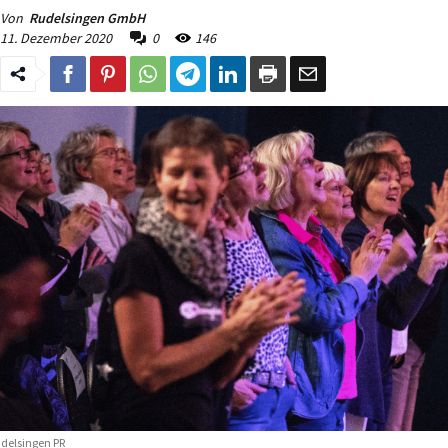
Von
Rudelsingen GmbH
11. Dezember 2020
0
146
delsingen PR