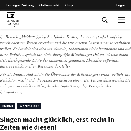
Leipziger Zeitung
Stellenmarkt
Shop
Login
Leipziger Zeitung
Im Bereich
„Melder“
finden Sie Inhalte Dritter, die uns tagtäglich auf den
verschiedensten Wegen erreichen und die wir unseren Lesern nicht vorenthalten
wollen. Es handelt sich also um aktuelle, redaktionell nicht bearbeitete und auf
ihren Wahrheitsgehalt hin nicht überprüfte Mitteilungen Dritter. Welche damit
stets durchgehende Zitate der namentlich genannten Absender außerhalb
unseres redaktionellen Bereiches darstellen.
Für die Inhalte sind allein die Übersender der Mitteilungen verantwortlich, die
Redaktion macht sich die Aussagen nicht zu eigen. Bei Fragen dazu wenden Sie
sich gern an
redaktion@l-iz.de
oder kontaktieren den Versender der
Informationen.
Melder
Wortmelder
Singen macht glücklich, erst recht in
Zeiten wie diesen!