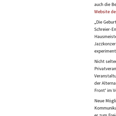
auch die B
Website des
„Die Geburt
Schreier-E
Hausmeiste
Jazzkonzer
experiment
Nicht selt
Privatveran
Veranstaltu
der Alterna
Front‘ im 
Neue Mögli
Kommunikat
er zum Frei