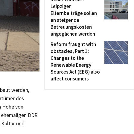
Leipziger
Elternbeiträge sollen
an steigende
Betreuungskosten
angeglichen werden
Reform fraught with
obstacles, Part 1:
Changes to the
Renewable Energy
Sources Act (EEG) also
affect consumers
ebaut werden,
entümer des
in Höhe von
r ehemaligen DDR
 Kultur und