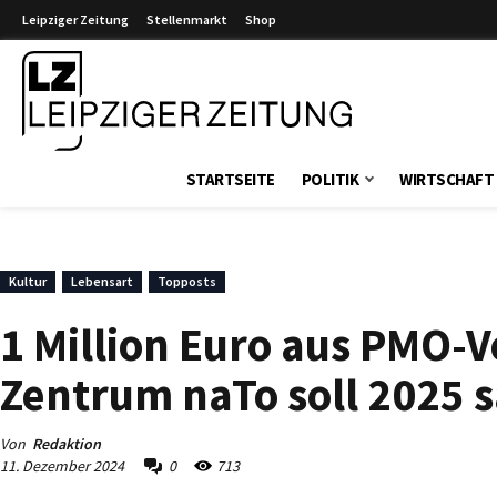
Leipziger Zeitung
Stellenmarkt
Shop
Leipziger Zeitung
STARTSEITE
POLITIK
WIRTSCHAFT
Kultur
Lebensart
Topposts
1 Million Euro aus PMO-
Zentrum naTo soll 2025 
Von
Redaktion
11. Dezember 2024
0
713