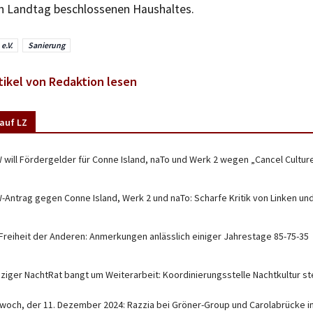
n Landtag beschlossenen Haushaltes.
e.V.
Sanierung
tikel von Redaktion lesen
auf LZ
 will Fördergelder für Conne Island, naTo und Werk 2 wegen „Cancel Cultur
-Antrag gegen Conne Island, Werk 2 und naTo: Scharfe Kritik von Linken un
 Freiheit der Anderen: Anmerkungen anlässlich einiger Jahrestage 85-75-35
pziger NachtRat bangt um Weiterarbeit: Koordinierungsstelle Nachtkultur s
twoch, der 11. Dezember 2024: Razzia bei Gröner-Group und Carolabrücke 