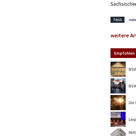
Sächsische
TAGS
nato 
weitere Ar
Empfohlen 
BSW
BSW
Die
Lei
Mit