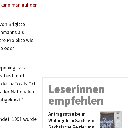
,
kann man auf der
von Brigitte
ehmanns als
re Projekte wie
de oder
penings als
lbstbestimmt
 der naTo als Ort
Leserinnen
s der Nationalen
empfehlen
abgekürzt.“
Antragsstau beim
ündet. 1991 wurde
Wohngeld in Sachsen:
Sächsische Regierung