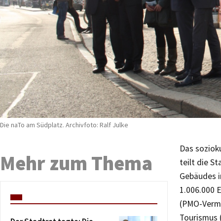
Die naTo am Südplatz. Archivfoto: Ralf Julke
Das soziok
Mehr zum Thema
teilt die S
Gebäudes i
1.006.000 
(PMO-Vermö
Tourismus 