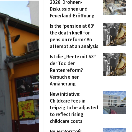
2026: Drohnen-
Diskussionen und
Feuerland-Eröffnung
Is the ‘pension at 63’
the death knell for
pension reform? An
attempt at an analysis
Ist die „Rente mit 63“
der Tod der
Rentenreform?
Versuch einer
Annäherung
New initiative:
Childcare fees in
Leipzig to be adjusted
to reflect rising
childcare costs
Neuer Vorstoß: