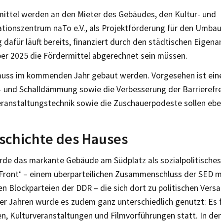
mittel werden an den Mieter des Gebäudes, den Kultur- und
ionszentrum naTo e.V., als Projektförderung für den Umbau
 dafür läuft bereits, finanziert durch den städtischen Eigenan
er 2025 die Fördermittel abgerechnet sein müssen.
ss im kommenden Jahr gebaut werden. Vorgesehen ist ein
 und Schalldämmung sowie die Verbesserung der Barrierefre
eranstaltungstechnik sowie die Zuschauerpodeste sollen ebe
schichte des Hauses
rde das markante Gebäude am Südplatz als sozialpolitisches
 Front‘ – einem überparteilichen Zusammenschluss der SED m
n Blockparteien der DDR – die sich dort zu politischen Vers
0er Jahren wurde es zudem ganz unterschiedlich genutzt: Es
n, Kulturveranstaltungen und Filmvorführungen statt. In de