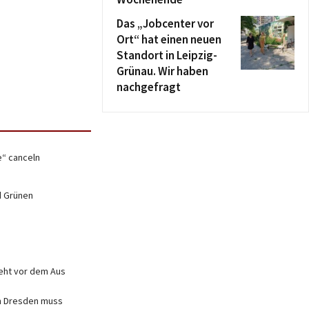
Das „Jobcenter vor
Ort“ hat einen neuen
Standort in Leipzig-
Grünau. Wir haben
nachgefragt
e“ canceln
d Grünen
teht vor dem Aus
in Dresden muss