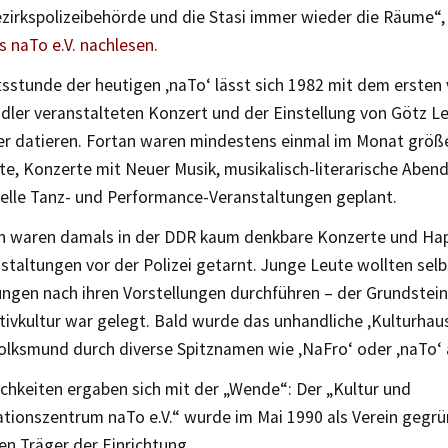
ezirkspolizeibehörde und die Stasi immer wieder die Räume“
 naTo e.V. nachlesen.
sstunde der heutigen ‚naTo‘ lässt sich 1982 mit dem ersten 
ndler veranstalteten Konzert und der Einstellung von Götz L
r datieren. Fortan waren mindestens einmal im Monat größe
te, Konzerte mit Neuer Musik, musikalisch-literarische Aben
elle Tanz- und Performance-Veranstaltungen geplant.
en waren damals in der DDR kaum denkbare Konzerte und Hap
staltungen vor der Polizei getarnt. Junge Leute wollten se
ngen nach ihren Vorstellungen durchführen – der Grundstein
tivkultur war gelegt. Bald wurde das unhandliche ‚Kulturhau
Volksmund durch diverse Spitznamen wie ‚NaFro‘ oder ‚naTo‘ 
chkeiten ergaben sich mit der „Wende“: Der „Kultur und
ionszentrum naTo e.V.“ wurde im Mai 1990 als Verein gegr
en Träger der Einrichtung.