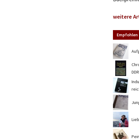
weitere Ar
Empfohlen 
Auf
Chr
DDR
Ind
rei
Jun
Lieb
Pei