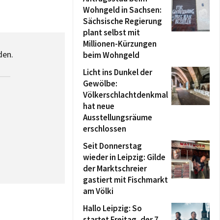
Wohngeld in Sachsen:
Sächsische Regierung
plant selbst mit
Millionen-Kürzungen
den.
beim Wohngeld
Licht ins Dunkel der
Gewölbe:
Völkerschlachtdenkmal
hat neue
Ausstellungsräume
erschlossen
Seit Donnerstag
wieder in Leipzig: Gilde
der Marktschreier
gastiert mit Fischmarkt
am Völki
Hallo Leipzig: So
startet Freitag, der 7.