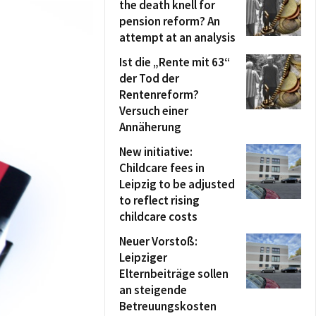
the death knell for
pension reform? An
attempt at an analysis
Ist die „Rente mit 63“
der Tod der
Rentenreform?
Versuch einer
Annäherung
New initiative:
Childcare fees in
Leipzig to be adjusted
to reflect rising
childcare costs
Neuer Vorstoß:
Leipziger
Elternbeiträge sollen
an steigende
Betreuungskosten