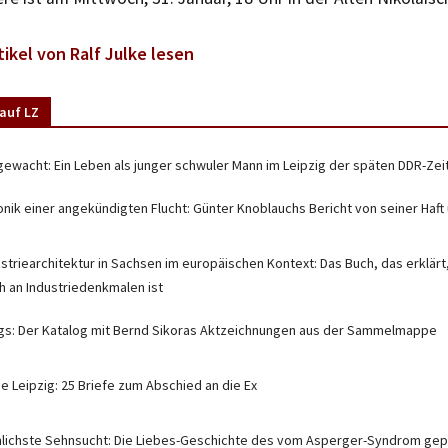
tikel von Ralf Julke lesen
auf LZ
gewacht: Ein Leben als junger schwuler Mann im Leipzig der späten DDR-Zei
onik einer angekündigten Flucht: Günter Knoblauchs Bericht von seiner Haft 
ustriearchitektur in Sachsen im europäischen Kontext: Das Buch, das erklä
ch an Industriedenkmalen ist
gs: Der Katalog mit Bernd Sikoras Aktzeichnungen aus der Sammelmappe
e Leipzig: 25 Briefe zum Abschied an die Ex
nlichste Sehnsucht: Die Liebes-Geschichte des vom Asperger-Syndrom gepl