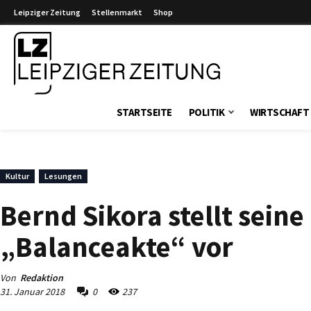
Leipziger Zeitung
Stellenmarkt
Shop
Leipziger Zeitung
STARTSEITE
POLITIK
WIRTSCHAFT
Kultur
Lesungen
Bernd Sikora stellt sei
„Balanceakte“ vor
Von
Redaktion
31. Januar 2018
0
237