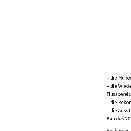
– die Mühe
– die Wied
Flussberei
– die Reko
– die Ausst
Bau des 20
Buchpremier