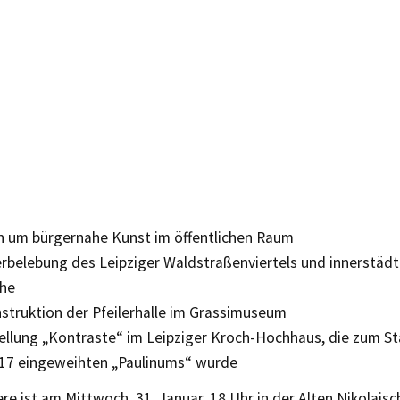
n um bürgernahe Kunst im öffentlichen Raum
erbelebung des Leipziger Waldstraßenviertels und innerstädt
che
nstruktion der Pfeilerhalle im Grassimuseum
ellung „Kontraste“ im Leipziger Kroch-Hochhaus, die zum Sta
17 eingeweihten „Paulinums“ wurde
e ist am Mittwoch, 31. Januar, 18 Uhr in der Alten Nikolaischul