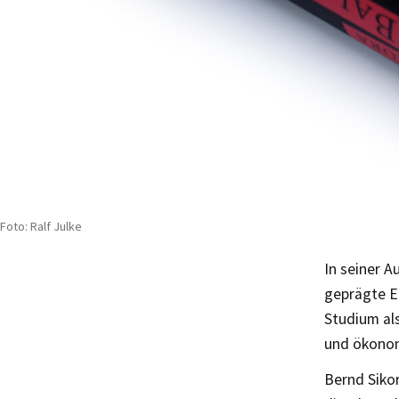
Foto: Ralf Julke
In seiner A
geprägte E
Studium als
und ökonom
Bernd Sikor