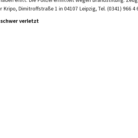
aden erlitt. Die Polizei ermittelt wegen Brandstiftung. Zeu
er Kripo, Dimitroffstraße 1 in 04107 Leipzig, Tel. (0341) 966 4 
schwer verletzt