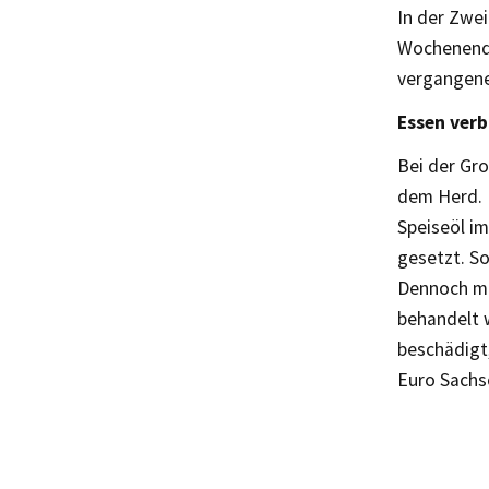
In der Zwe
Wochenende
vergangene
Essen ver
Bei der Gr
dem Herd. N
Speiseöl i
gesetzt. So
Dennoch mu
behandelt 
beschädigt
Euro Sachs