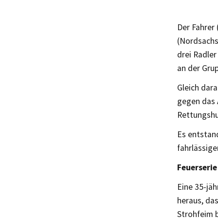
Der Fahrer
(Nordsachse
drei Radler
an der Grup
Gleich dara
gegen das A
Rettungshu
Es entstan
fahrlässige
Feuerseri
Eine 35-jä
heraus, da
Strohfeim 