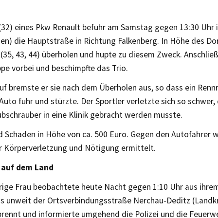
 (32) eines Pkw Renault befuhr am Samstag gegen 13:30 Uhr i
n) die Hauptstraße in Richtung Falkenberg. In Höhe des Dor
 (35, 43, 44) überholen und hupte zu diesem Zweck. Anschließ
pe vorbei und beschimpfte das Trio.
uf bremste er sie nach dem Überholen aus, so dass ein Rennr
uto fuhr und stürzte. Der Sportler verletzte sich so schwer,
bschrauber in eine Klinik gebracht werden musste.
d Schaden in Höhe von ca. 500 Euro. Gegen den Autofahrer 
r Körperverletzung und Nötigung ermittelt.
e auf dem Land
hrige Frau beobachtete heute Nacht gegen 1:10 Uhr aus ihre
ss unweit der Ortsverbindungsstraße Nerchau-Deditz (Landkre
brennt und informierte umgehend die Polizei und die Feuerw