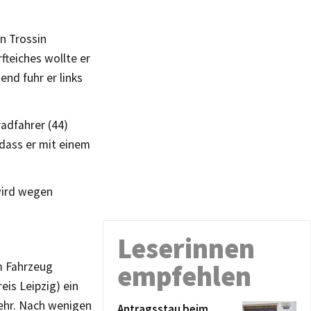
n Trossin
fteiches wollte er
end fuhr er links
adfahrer (44)
 dass er mit einem
wird wegen
Leserinnen
m Fahrzeug
empfehlen
is Leipzig) ein
ehr. Nach wenigen
Antragsstau beim