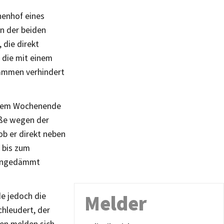
nenhof eines
n der beiden
 die direkt
 die mit einem
lammen verhindert
r dem Wochenende
aße wegen der
b er direkt neben
 bis zum
eingedämmt
e jedoch die
Melder
hleudert, der