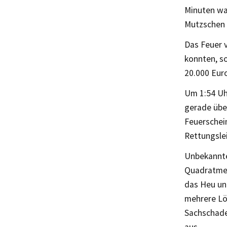
Minuten wa
Mutzschen 
Das Feuer v
konnten, so
20.000 Eur
Um 1:54 Uhr
gerade übe
Feuerschei
Rettungsle
Unbekannte
Quadratmet
das Heu un
mehrere Lö
Sachschaden