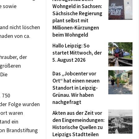
e sowie
Wohngeld in Sachsen:
Sächsische Regierung
plant selbst mit
rand nicht löschen
Millionen-Kürzungen
beim Wohngeld
haden von ca.
Hallo Leipzig: So
startet Mittwoch, der
hrauber, der
5. August 2026
 größeren
Das „Jobcenter vor
 Die
Ort“ hat einen neuen
Standort in Leipzig-
Grünau. Wir haben
. 750
nachgefragt
 der Folge wurden
dort waren
Akten aus der Zeit vor
den Eingemeindungen:
tand ein
Historische Quellen zu
von Brandstiftung
Leipzigs Stadtteilen