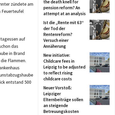
the death knell for
annter zündete am
pension reform? An
 Feuerteufel
attempt at an analysis
Ist die „Rente mit 63“
der Tod der
Rentenreform?
ttagessen auf
Versuch einer
 schon das
Annäherung
aube in Brand
New initiative:
) die Flammen.
Childcare fees in
Leipzig to be adjusted
rankenhaus
to reflect rising
 Dunstabzugshaube
childcare costs
ick entstand 500
Neuer Vorstoß:
Leipziger
Elternbeiträge sollen
an steigende
Betreuungskosten