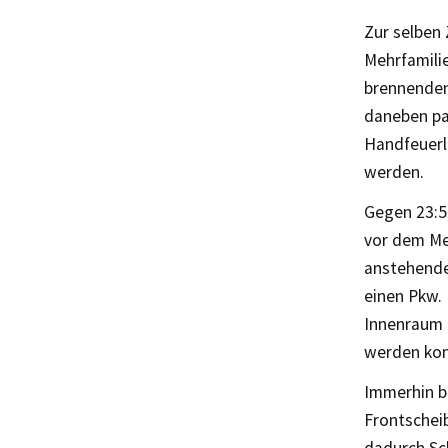
Zur selben 
Mehrfamili
brennenden
daneben pa
Handfeuerl
werden.
Gegen 23:5
vor dem Me
anstehende
einen Pkw. 
Innenraum 
werden kon
Immerhin b
Frontschei