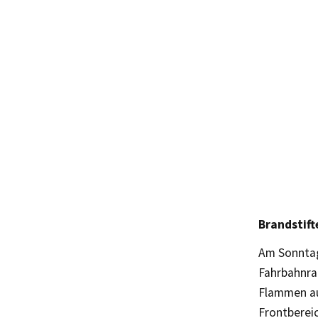
Brandstif
Am Sonntag
Fahrbahnran
Flammen au
Frontbereic