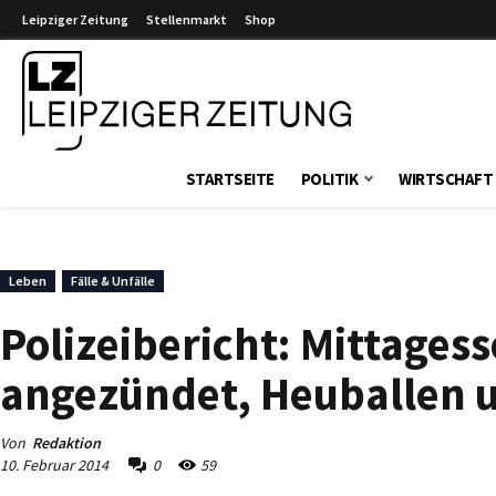
Leipziger Zeitung
Stellenmarkt
Shop
Leipziger Zeitung
STARTSEITE
POLITIK
WIRTSCHAFT
Leben
Fälle & Unfälle
Polizeibericht: Mittages
angezündet, Heuballen u
Von
Redaktion
10. Februar 2014
0
59