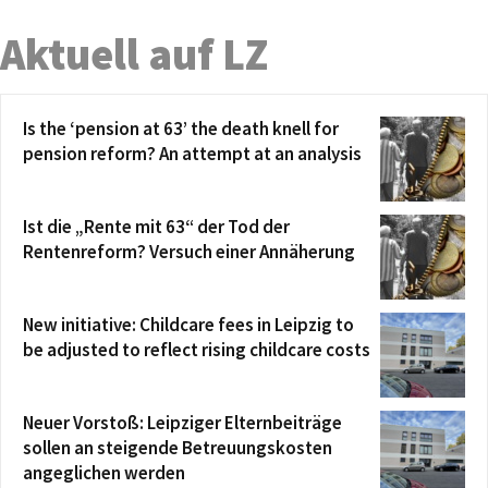
Aktuell auf LZ
Is the ‘pension at 63’ the death knell for
pension reform? An attempt at an analysis
Ist die „Rente mit 63“ der Tod der
Rentenreform? Versuch einer Annäherung
New initiative: Childcare fees in Leipzig to
be adjusted to reflect rising childcare costs
Neuer Vorstoß: Leipziger Elternbeiträge
sollen an steigende Betreuungskosten
angeglichen werden