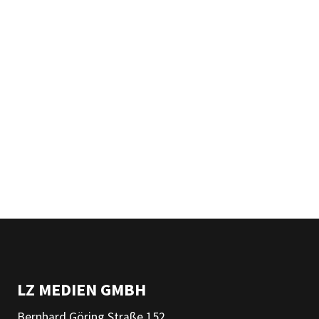
LZ MEDIEN GMBH
Bernhard Göring Straße 152