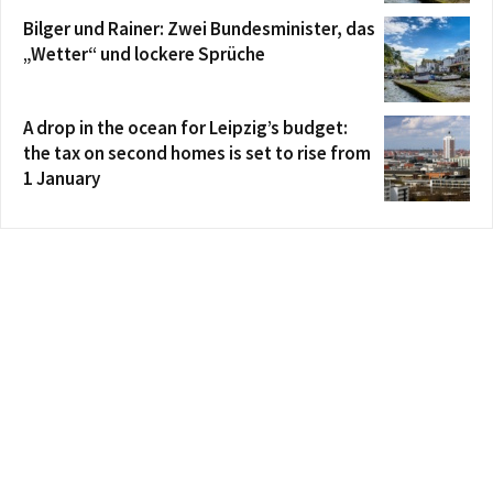
Bilger und Rainer: Zwei Bundesminister, das
„Wetter“ und lockere Sprüche
A drop in the ocean for Leipzig’s budget:
the tax on second homes is set to rise from
1 January