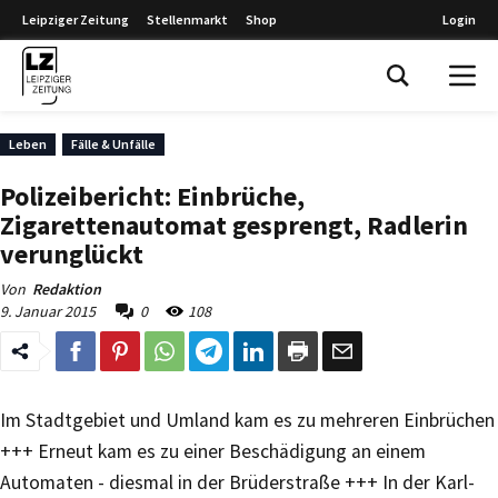
Leipziger Zeitung
Stellenmarkt
Shop
Login
Leipziger Zeitung
Leben
Fälle & Unfälle
Polizeibericht: Einbrüche,
Zigarettenautomat gesprengt, Radlerin
verunglückt
Von
Redaktion
9. Januar 2015
0
108
Im Stadtgebiet und Umland kam es zu mehreren Einbrüchen
+++ Erneut kam es zu einer Beschädigung an einem
Automaten - diesmal in der Brüderstraße +++ In der Karl-