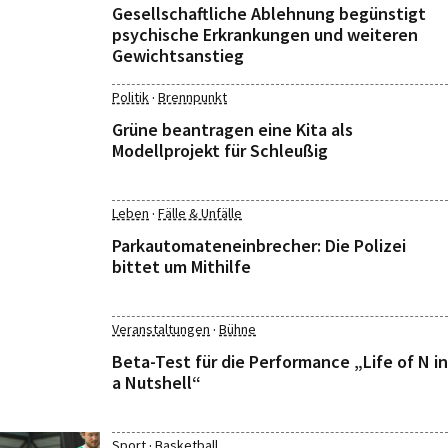
Gesellschaftliche Ablehnung begünstigt
psychische Erkrankungen und weiteren
Gewichtsanstieg
·
Politik
Brennpunkt
Grüne beantragen eine Kita als
Modellprojekt für Schleußig
·
Leben
Fälle & Unfälle
Parkautomateneinbrecher: Die Polizei
bittet um Mithilfe
·
Veranstaltungen
Bühne
Beta-Test für die Performance „Life of N in
a Nutshell“
·
Sport
Basketball