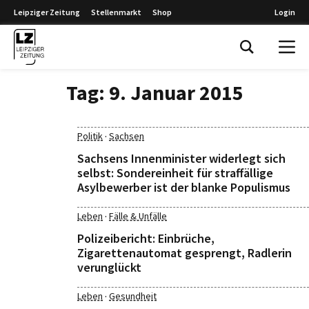
Leipziger Zeitung
Stellenmarkt
Shop
Login
Leipziger Zeitung
Tag:
9. Januar 2015
·
Politik
Sachsen
Sachsens Innenminister widerlegt sich
selbst: Sondereinheit für straffällige
Asylbewerber ist der blanke Populismus
·
Leben
Fälle & Unfälle
Polizeibericht: Einbrüche,
Zigarettenautomat gesprengt, Radlerin
verunglückt
·
Leben
Gesundheit