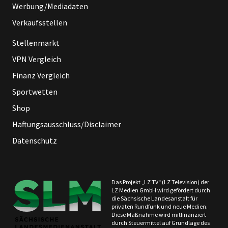
Werbung/Mediadaten
Verkaufsstellen
Stellenmarkt
VPN Vergleich
Finanz Vergleich
Sportwetten
Shop
Haftungsausschluss/Disclaimer
Datenschutz
Das Projekt „LZ TV“ (LZ Television) der
LZ Medien GmbH wird gefördert durch
die Sächsische Landesanstalt für
privaten Rundfunk und neue Medien.
Diese Maßnahme wird mitfinanziert
durch Steuermittel auf Grundlage des