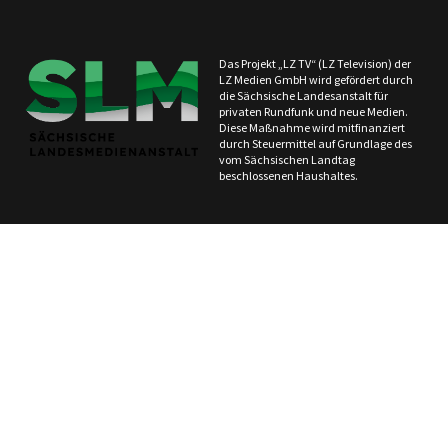
Das Projekt „LZ TV“ (LZ Television) der
LZ Medien GmbH wird gefördert durch
die Sächsische Landesanstalt für
privaten Rundfunk und neue Medien.
Diese Maßnahme wird mitfinanziert
durch Steuermittel auf Grundlage des
vom Sächsischen Landtag
beschlossenen Haushaltes.