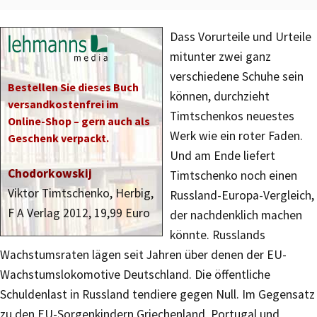
Dass Vorurteile und Urteile
mitunter zwei ganz
verschiedene Schuhe sein
Bestellen Sie dieses Buch
können, durchzieht
versandkostenfrei im
Timtschenkos neuestes
Online-Shop – gern auch als
Werk wie ein roter Faden.
Geschenk verpackt.
Und am Ende liefert
Chodorkowskij
Timtschenko noch einen
Viktor Timtschenko, Herbig,
Russland-Europa-Vergleich,
F A Verlag 2012, 19,99 Euro
der nachdenklich machen
könnte. Russlands
Wachstumsraten lägen seit Jahren über denen der EU-
Wachstumslokomotive Deutschland. Die öffentliche
Schuldenlast in Russland tendiere gegen Null. Im Gegensatz
zu den EU-Sorgenkindern Griechenland, Portugal und