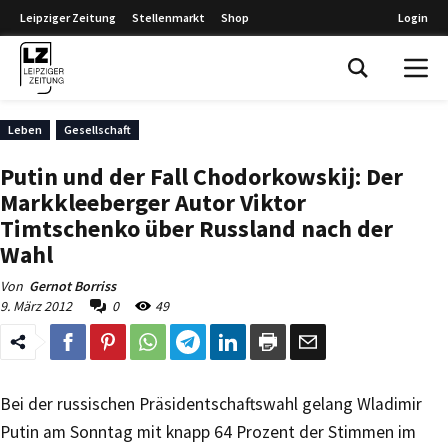
Leipziger Zeitung
Stellenmarkt
Shop
Login
Leipziger Zeitung
Leben
Gesellschaft
Putin und der Fall Chodorkowskij: Der
Markkleeberger Autor Viktor
Timtschenko über Russland nach der
Wahl
Von
Gernot Borriss
9. März 2012
0
49
Bei der russischen Präsidentschaftswahl gelang Wladimir
Putin am Sonntag mit knapp 64 Prozent der Stimmen im