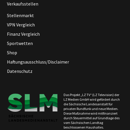
Verkaufsstellen
Stellenmarkt
VPN Vergleich
Finanz Vergleich
Sportwetten
Shop
Haftungsausschluss/Disclaimer
Datenschutz
Das Projekt „LZ TV“ (LZ Television) der
LZ Medien GmbH wird gefördert durch
die Sächsische Landesanstalt für
privaten Rundfunk und neue Medien.
Diese Maßnahme wird mitfinanziert
durch Steuermittel auf Grundlage des
vom Sächsischen Landtag
beschlossenen Haushaltes.