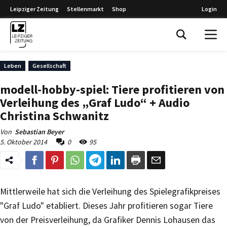
Leipziger Zeitung
Stellenmarkt
Shop
Login
Leipziger Zeitung
Leben
Gesellschaft
modell-hobby-spiel: Tiere profitieren von
Verleihung des „Graf Ludo“ + Audio
Christina Schwanitz
Von
Sebastian Beyer
5. Oktober 2014
0
95
Mittlerweile hat sich die Verleihung des Spielegrafikpreises
"Graf Ludo" etabliert. Dieses Jahr profitieren sogar Tiere
von der Preisverleihung, da Grafiker Dennis Lohausen das