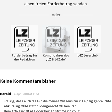
einen freien Förderbetrag senden.
oder
Förderbetrag für
Kombi-Jahresabo
L-IZ Leserclub
die Redaktion
„LZ & L-IZ.de“
Keine Kommentare bisher
says:
Harald
7. April 2018 at 11:51
Traurig, dass auch die L-IZ die meines Wissens nur in Leipzig gebrauchte
Abkürzung OBM statt dudengerecht OB benutzt.
Dem Artikelinhalt Alle oder keinen stimme ich voll zu.