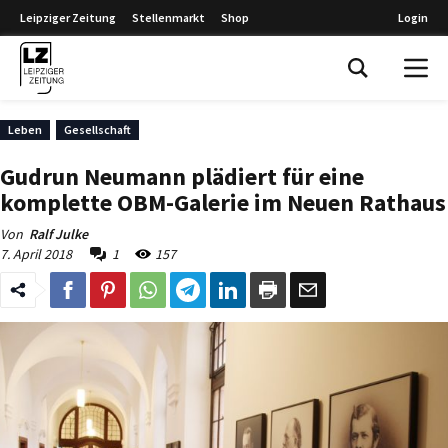
Leipziger Zeitung
Stellenmarkt
Shop
Login
Leipziger Zeitung
Leben
Gesellschaft
Gudrun Neumann plädiert für eine
komplette OBM-Galerie im Neuen Rathaus
Von
Ralf Julke
7. April 2018
1
157