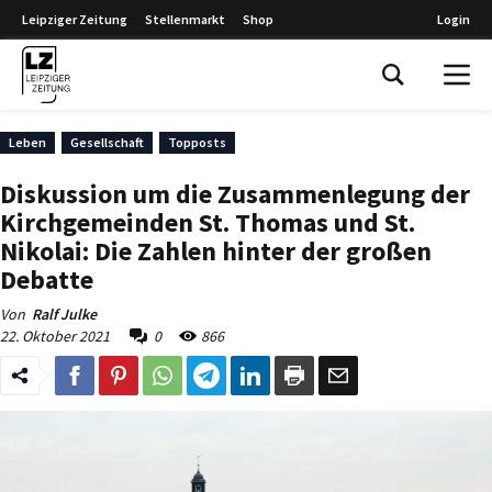
Leipziger Zeitung
Stellenmarkt
Shop
Login
Leipziger Zeitung
Leben
Gesellschaft
Topposts
Diskussion um die Zusammenlegung der
Kirchgemeinden St. Thomas und St.
Nikolai: Die Zahlen hinter der großen
Debatte
Von
Ralf Julke
22. Oktober 2021
0
866