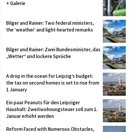
+ Galerie
Bilger and Rainer: Two federal ministers,
the ‘weather’ and light-hearted remarks
Bilger und Rainer: Zwei Bundesminister, das
„Wetter“ und lockere Sprüche
A drop in the ocean for Leipzig’s budget:
the tax on second homes is set to rise from
1 January
Ein paar Peanuts für den Leipziger
Haushalt: Zweitwohnungsteuer soll zum 1.
Januar erhöht werden
Reform Faced with Numerous Obstacles,