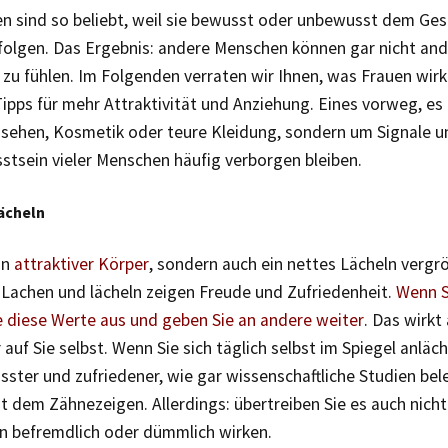
en sind so beliebt, weil sie bewusst oder unbewusst dem Ges
olgen. Das Ergebnis: andere Menschen können gar nicht ande
u fühlen. Im Folgenden verraten wir Ihnen, was Frauen wirkl
ipps für mehr Attraktivität und Anziehung. Eines vorweg, es
sehen, Kosmetik oder teure Kleidung, sondern um Signale u
tsein vieler Menschen häufig verborgen bleiben.
Lächeln
in
attraktiver Körper
, sondern auch ein nettes Lächeln vergr
 Lachen und lächeln zeigen Freude und Zufriedenheit.
Wenn S
e diese Werte aus und geben Sie an andere weiter
. Das wirkt
 auf Sie selbst. Wenn Sie sich täglich selbst im Spiegel anläc
ster und zufriedener, wie gar wissenschaftliche Studien bel
it dem Zähnezeigen. Allerdings: übertreiben Sie es auch nich
n befremdlich oder dümmlich wirken.