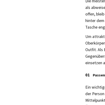
Die meiste
als abweise
offen, blei
hinter dem
Tasche eng 
Um attrakti
Oberkörper 
Outfit. Als
Gegenübers 
einsetzen a
Passen
Ein wichtig
der Person 
Mittelpunkt