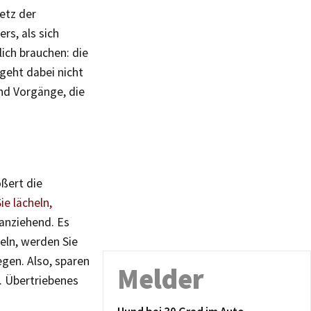
etz der
rs, als sich
ich brauchen: die
 geht dabei nicht
nd Vorgänge, die
ößert die
ie lächeln,
 anziehend. Es
heln, werden Sie
egen. Also, sparen
Melder
t. Übertriebenes