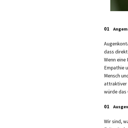
Angem
Augenkonta
dass direk
Wenn eine P
Empathie u
Mensch und
attraktiver
würde das 
Ausge
Wir sind, w