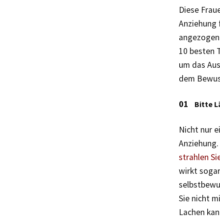
Diese Frau
Anziehung f
angezogen z
10 besten T
um das Aus
dem Bewuss
Bitte 
Nicht nur e
Anziehung.
strahlen Si
wirkt sogar
selbstbewus
Sie nicht m
Lachen kan