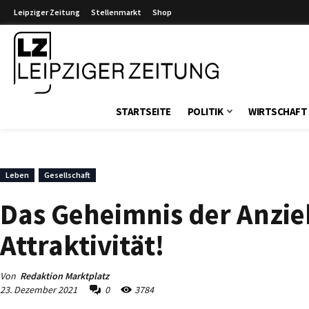
Leipziger Zeitung
Stellenmarkt
Shop
Leipziger Zeitung
STARTSEITE
POLITIK
WIRTSCHAFT
Leben
Gesellschaft
Das Geheimnis der Anzie
Attraktivität!
Von
Redaktion Marktplatz
23. Dezember 2021
0
3784