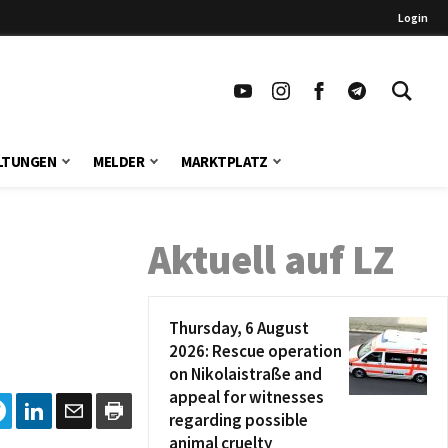
Login
LTUNGEN
MELDER
MARKTPLATZ
Aktuell auf LZ
Thursday, 6 August
2026: Rescue operation
on Nikolaistraße and
appeal for witnesses
regarding possible
animal cruelty