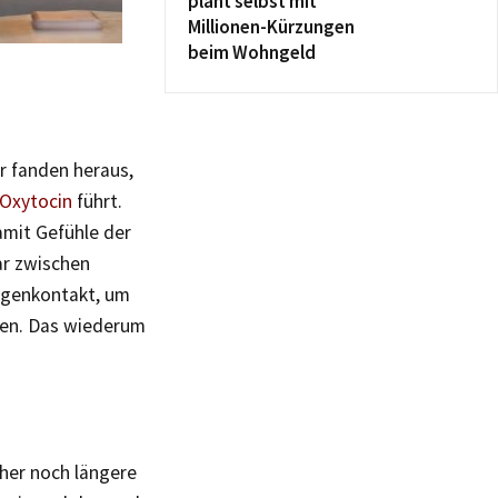
plant selbst mit
Millionen-Kürzungen
beim Wohngeld
r fanden heraus,
Oxytocin
führt.
amit Gefühle der
ar zwischen
Augenkontakt, um
rren. Das wiederum
cher noch längere