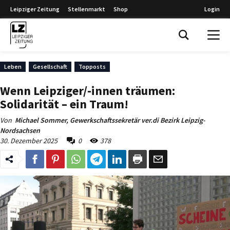
Leipziger Zeitung
Stellenmarkt
Shop
Login
Leipziger Zeitung
Leben
Gesellschaft
Topposts
Wenn Leipziger/-innen träumen:
Solidarität – ein Traum!
Von
Michael Sommer, Gewerkschaftssekretär ver.di Bezirk Leipzig-
Nordsachsen
30. Dezember 2025
0
378