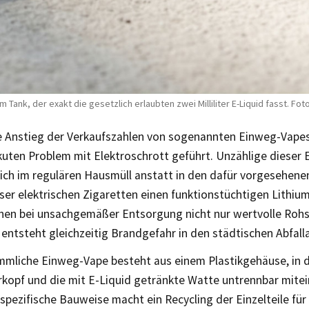
ank, der exakt die gesetzlich erlaubten zwei Milliliter E-Liquid fasst. Foto
 Anstieg der Verkaufszahlen von sogenannten Einweg-Vape
kuten Problem mit Elektroschrott geführt. Unzählige dieser
lich im regulären Hausmüll anstatt in den dafür vorgesehene
ser elektrischen Zigaretten einen funktionstüchtigen Lithiu
ehen bei unsachgemäßer Entsorgung nicht nur wertvolle Rohst
entsteht gleichzeitig Brandgefahr in den städtischen Abfall
mmliche Einweg-Vape besteht aus einem Plastikgehäuse, in 
kopf und die mit E-Liquid getränkte Watte untrennbar mite
 spezifische Bauweise macht ein Recycling der Einzelteile für