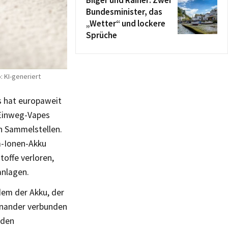
Bilger und Rainer: Zwei
Bundesminister, das
„Wetter“ und lockere
Sprüche
: KI-generiert
s hat europaweit
 Einweg-Vapes
n Sammelstellen.
m-Ionen-Akku
offe verloren,
anlagen.
dem der Akku, der
inander verbunden
 den