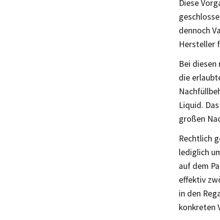
Diese Vorga
geschlosse
dennoch Va
Hersteller 
Bei diesen 
die erlaubt
Nachfüllbeh
Liquid. Das
großen Nach
Rechtlich g
lediglich u
auf dem Pa
effektiv zw
in den Rega
konkreten V