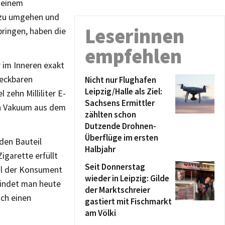
n einem
 zu umgehen und
Leserinnen
ringen, haben die
empfehlen
r im Inneren exakt
teckbaren
Nicht nur Flughafen
Leipzig/Halle als Ziel:
 zehn Milliliter E-
Sachsens Ermittler
ein Vakuum aus dem
zählten schon
Dutzende Drohnen-
Überflüge im ersten
nden Bauteil
Halbjahr
igarette erfüllt
Seit Donnerstag
hl der Konsument
wieder in Leipzig: Gilde
 findet man heute
der Marktschreier
uch einen
gastiert mit Fischmarkt
am Völki