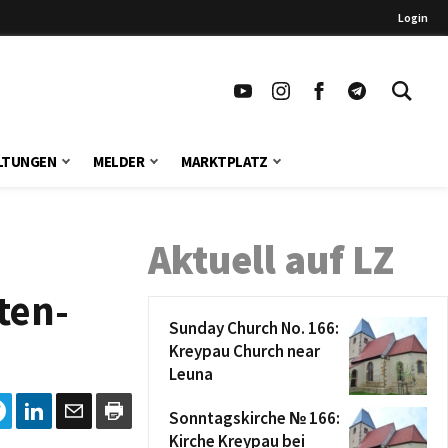
Login
LTUNGEN
MELDER
MARKTPLATZ
Aktuell auf LZ
ten-
Sunday Church No. 166:
Kreypau Church near
Leuna
Sonntagskirche № 166:
Kirche Kreypau bei