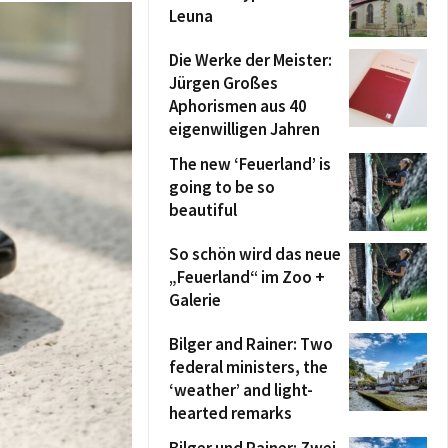
Leuna
Die Werke der Meister:
Jürgen Großes
Aphorismen aus 40
eigenwilligen Jahren
The new ‘Feuerland’ is
going to be so
beautiful
So schön wird das neue
„Feuerland“ im Zoo +
Galerie
Bilger and Rainer: Two
federal ministers, the
‘weather’ and light-
hearted remarks