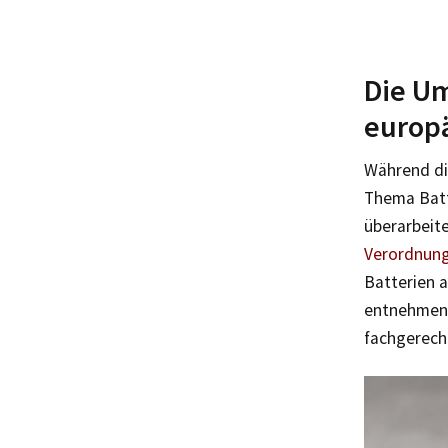
Die Um
europ
Während di
Thema Batt
überarbeit
Verordnung
Batterien 
entnehmen 
fachgerech