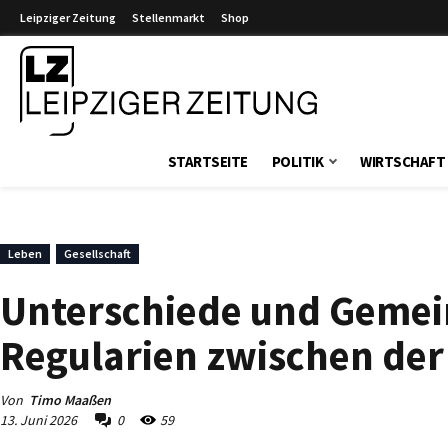
Leipziger Zeitung
Stellenmarkt
Shop
Leipziger Zeitung
STARTSEITE
POLITIK
WIRTSCHAFT
Leben
Gesellschaft
Unterschiede und Gemein
Regularien zwischen der
Von
Timo Maaßen
13. Juni 2026
0
59