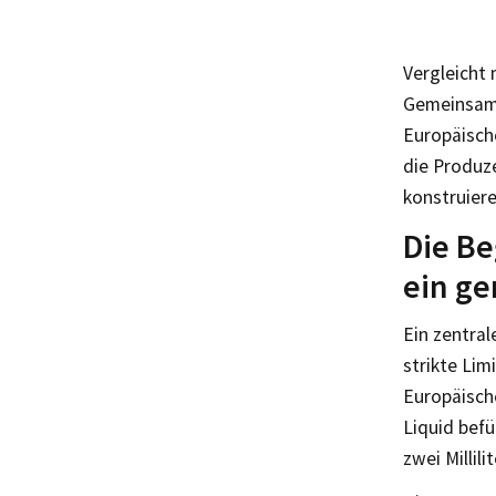
Vergleicht
Gemeinsamk
Europäisch
die Produze
konstruiere
Die Be
ein g
Ein zentral
strikte Lim
Europäisch
Liquid befü
zwei Millil