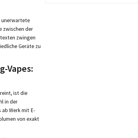
h unerwartete
e zwischen der
stexten zwingen
iedliche Geräte zu
g-Vapes:
eint, ist die
l in der
ts ab Werk mit E-
 Volumen von exakt