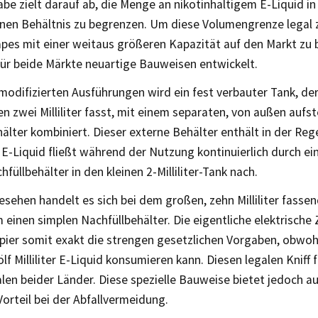
be zielt darauf ab, die Menge an nikotinhaltigem E-Liquid i
nen Behältnis zu begrenzen. Um diese Volumengrenze legal
pes mit einer weitaus größeren Kapazität auf den Markt zu b
für beide Märkte neuartige Bauweisen entwickelt.
modifizierten Ausführungen wird ein fest verbauter Tank, de
en zwei Milliliter fasst, mit einem separaten, von außen aufs
älter kombiniert. Dieser externe Behälter enthält in der Regel
 E-Liquid fließt während der Nutzung kontinuierlich durch 
füllbehälter in den kleinen 2-Milliliter-Tank nach.
esehen handelt es sich bei dem großen, zehn Milliliter fasse
m einen simplen Nachfüllbehälter. Die eigentliche elektrische Z
pier somit exakt die strengen gesetzlichen Vorgaben, obwo
ölf Milliliter E-Liquid konsumieren kann. Diesen legalen Kniff
len beider Länder. Diese spezielle Bauweise bietet jedoch a
orteil bei der Abfallvermeidung.