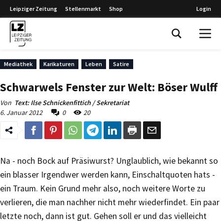
Leipziger Zeitung
Stellenmarkt
Shop
Login
Leipziger Zeitung
Mediathek
Karikaturen
Leben
Satire
Schwarwels Fenster zur Welt: Böser Wulff
Von
Text: Ilse Schnickenfittich / Sekretariat
6. Januar 2012
0
20
Na - noch Bock auf Präsiwurst? Unglaublich, wie bekannt so
ein blasser Irgendwer werden kann, Einschaltquoten hats -
ein Traum. Kein Grund mehr also, noch weitere Worte zu
verlieren, die man nachher nicht mehr wiederfindet. Ein paar
letzte noch, dann ist gut. Gehen soll er und das vielleicht