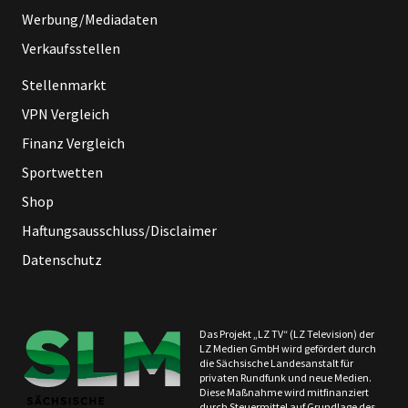
Werbung/Mediadaten
Verkaufsstellen
Stellenmarkt
VPN Vergleich
Finanz Vergleich
Sportwetten
Shop
Haftungsausschluss/Disclaimer
Datenschutz
Das Projekt „LZ TV“ (LZ Television) der
LZ Medien GmbH wird gefördert durch
die Sächsische Landesanstalt für
privaten Rundfunk und neue Medien.
Diese Maßnahme wird mitfinanziert
durch Steuermittel auf Grundlage des