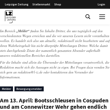
Leipziger Zeitung
Stellenmarkt
Shop
Login
Leipziger Zeitung
Im Bereich
„Melder“
finden Sie Inhalte Dritter, die uns tagtäglich auf den
verschiedensten Wegen erreichen und die wir unseren Lesern nicht vorenthalten
wollen. Es handelt sich also um aktuelle, redaktionell nicht bearbeitete und auf
ihren Wahrheitsgehalt hin nicht überprüfte Mitteilungen Dritter. Welche damit
stets durchgehende Zitate der namentlich genannten Absender außerhalb
unseres redaktionellen Bereiches darstellen.
Für die Inhalte sind allein die Übersender der Mitteilungen verantwortlich, die
Redaktion macht sich die Aussagen nicht zu eigen. Bei Fragen dazu wenden Sie
sich gern an
redaktion@l-iz.de
oder kontaktieren den Versender der
Informationen.
Melder
Bewegungsmelder
Am 13. April: Bootsschleusen in Cospuden
und am Connewitzer Wehr gehen endlich