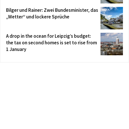
Bilger und Rainer: Zwei Bundesminister, das
„Wetter“ und lockere Sprüche
A drop in the ocean for Leipzig’s budget:
the tax on second homes is set to rise from
1 January