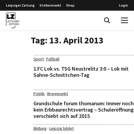
Leipziger Zeitung
Stellenmarkt
Shop
Login
Leipziger Zeitung
Tag:
13. April 2013
·
Sport
Fußball
1.FC Lok vs. TSG Neustrelitz 3:0 – Lok mit
Sahne-Schnittchen-Tag
·
Politik
Brennpunkt
Grundschule forum thomanum: Immer noch
kein Erbbaurechtsvertrag – Schuleröffnung
verschiebt sich auf 2015
·
Bildung
Leipzig bildet