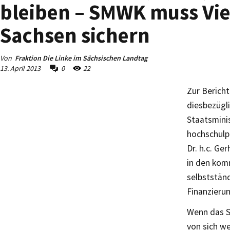
bleiben – SMWK muss Vie
Sachsen sichern
Von
Fraktion Die Linke im Sächsischen Landtag
13. April 2013
0
22
Zur Berich
diesbezügl
Staatsminis
hochschulpo
Dr. h.c. Ge
in den kom
selbstständ
Finanzieru
Wenn das S
von sich we