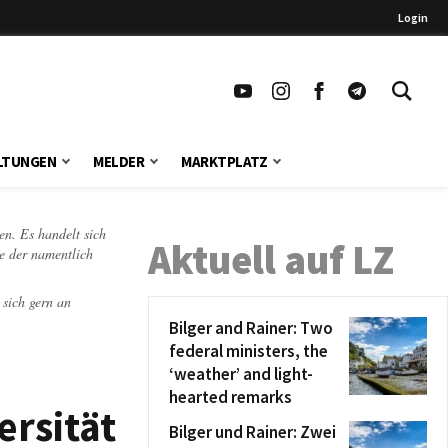
Login
LTUNGEN
MELDER
MARKTPLATZ
en. Es handelt sich
Aktuell auf LZ
te der namentlich
 sich gern an
Bilger and Rainer: Two
federal ministers, the
‘weather’ and light-
hearted remarks
ersität
Bilger und Rainer: Zwei