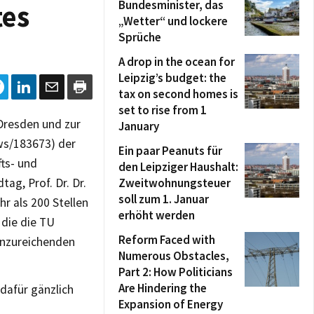
Bundesminister, das
tes
„Wetter“ und lockere
Sprüche
A drop in the ocean for
Leipzig’s budget: the
tax on second homes is
set to rise from 1
Dresden und zur
January
ws/183673) der
Ein paar Peanuts für
fts- und
den Leipziger Haushalt:
ag, Prof. Dr. Dr.
Zweitwohnungsteuer
soll zum 1. Januar
r als 200 Stellen
erhöht werden
die die TU
Reform Faced with
 unzureichenden
Numerous Obstacles,
Part 2: How Politicians
Are Hindering the
dafür gänzlich
Expansion of Energy