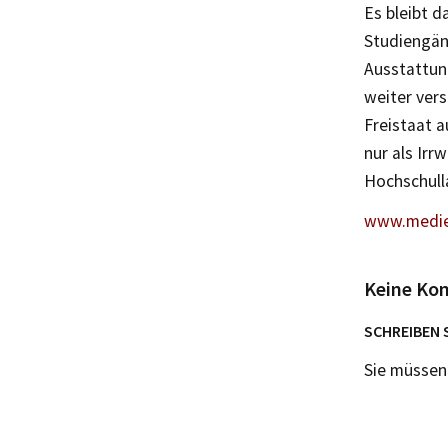
Es bleibt d
Studiengän
Ausstattung
weiter vers
Freistaat a
nur als Irr
Hochschull
www.medie
Keine Ko
SCHREIBEN 
Sie müsse