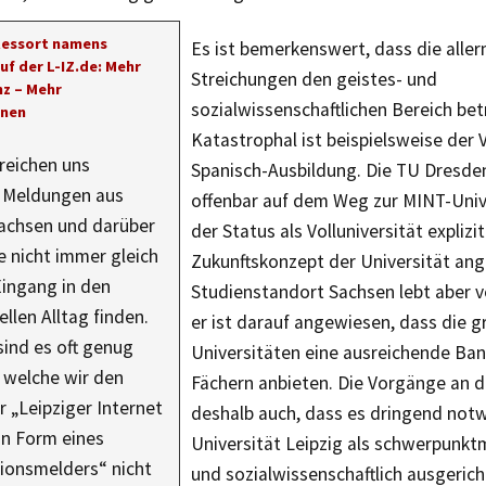
Ressort namens
Es ist bemerkenswert, dass die alle
uf der L-IZ.de: Mehr
Streichungen den geistes- und
z – Mehr
sozialwissenschaftlichen Bereich bet
onen
Katastrophal ist beispielsweise der 
rreichen uns
Spanisch-Ausbildung. Die TU Dresden
e Meldungen aus
offenbar auf dem Weg zur MINT-Univ
Sachsen und darüber
der Status als Volluniversität explizi
e nicht immer gleich
Zukunftskonzept der Universität ange
Eingang in den
Studienstandort Sachsen lebt aber vo
llen Alltag finden.
er ist darauf angewiesen, dass die 
ind es oft genug
Universitäten eine ausreichende Ban
 welche wir den
Fächern anbieten. Die Vorgänge an d
r „Leipziger Internet
deshalb auch, dass es dringend notw
in Form eines
Universität Leipzig als schwerpunkt
ionsmelders“ nicht
und sozialwissenschaftlich ausgeric