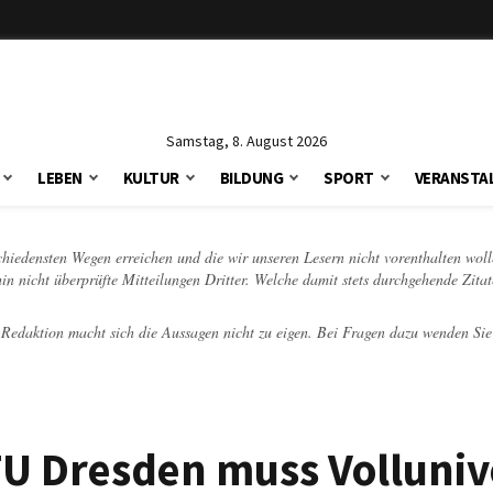
Samstag, 8. August 2026
LEBEN
KULTUR
BILDUNG
SPORT
VERANSTA
schiedensten Wegen erreichen und die wir unseren Lesern nicht vorenthalten woll
hin nicht überprüfte Mitteilungen Dritter. Welche damit stets durchgehende Zita
e Redaktion macht sich die Aussagen nicht zu eigen. Bei Fragen dazu wenden Sie
TU Dresden muss Volluniv