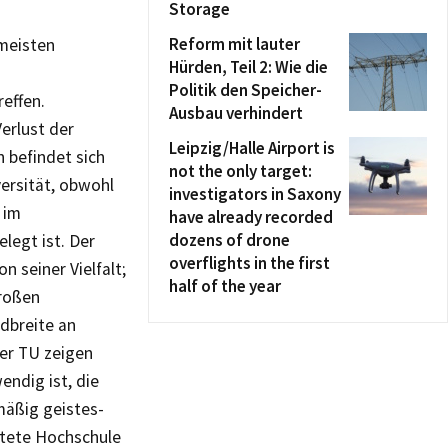
Storage
Reform mit lauter
rmeisten
Hürden, Teil 2: Wie die
Politik den Speicher-
reffen.
Ausbau verhindert
Verlust der
Leipzig/Halle Airport is
 befindet sich
not the only target:
ersität, obwohl
investigators in Saxony
t im
have already recorded
dozens of drone
legt ist. Der
overflights in the first
n seiner Vielfalt;
half of the year
großen
dbreite an
er TU zeigen
endig ist, die
mäßig geistes-
htete Hochschule