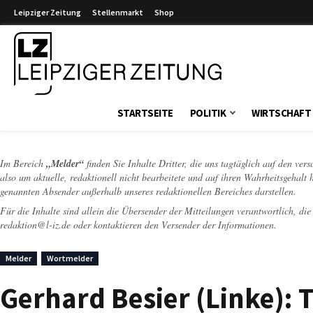
Leipziger Zeitung
Stellenmarkt
Shop
Leipziger Zeitung
STARTSEITE
POLITIK
WIRTSCHAFT
Im Bereich
„Melder“
finden Sie Inhalte Dritter, die uns tagtäglich auf den ver
also um aktuelle, redaktionell nicht bearbeitete und auf ihren Wahrheitsgehalt 
genannten Absender außerhalb unseres redaktionellen Bereiches darstellen.
Für die Inhalte sind allein die Übersender der Mitteilungen verantwortlich, di
redaktion@l-iz.de
oder kontaktieren den Versender der Informationen.
Melder
Wortmelder
Gerhard Besier (Linke): 