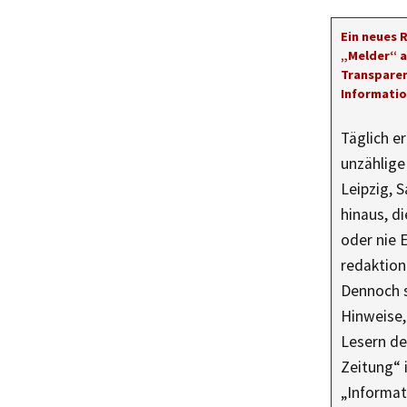
Ein neues 
„Melder“ a
Transparen
Informati
Täglich e
unzählig
Leipzig, 
hinaus, di
oder nie 
redaktione
Dennoch s
Hinweise,
Lesern de
Zeitung“ 
„Informat