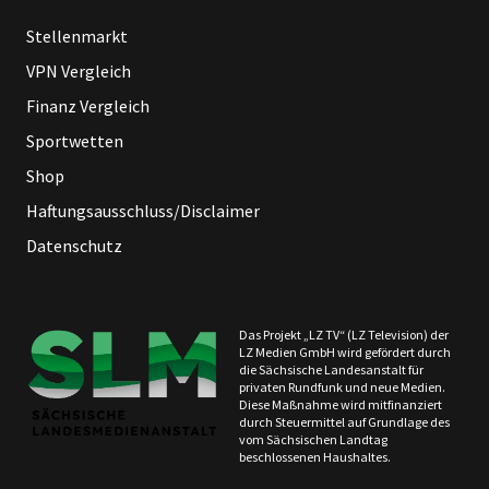
Stellenmarkt
VPN Vergleich
Finanz Vergleich
Sportwetten
Shop
Haftungsausschluss/Disclaimer
Datenschutz
Das Projekt „LZ TV“ (LZ Television) der
LZ Medien GmbH wird gefördert durch
die Sächsische Landesanstalt für
privaten Rundfunk und neue Medien.
Diese Maßnahme wird mitfinanziert
durch Steuermittel auf Grundlage des
vom Sächsischen Landtag
beschlossenen Haushaltes.