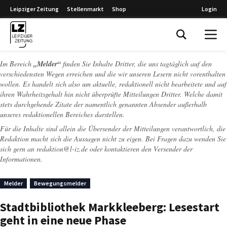
Leipziger Zeitung
Stellenmarkt
Shop
Login
Leipziger Zeitung
Im Bereich
„Melder“
finden Sie Inhalte Dritter, die uns tagtäglich auf den
verschiedensten Wegen erreichen und die wir unseren Lesern nicht vorenthalten
wollen. Es handelt sich also um aktuelle, redaktionell nicht bearbeitete und auf
ihren Wahrheitsgehalt hin nicht überprüfte Mitteilungen Dritter. Welche damit
stets durchgehende Zitate der namentlich genannten Absender außerhalb
unseres redaktionellen Bereiches darstellen.
Für die Inhalte sind allein die Übersender der Mitteilungen verantwortlich, die
Redaktion macht sich die Aussagen nicht zu eigen. Bei Fragen dazu wenden Sie
sich gern an
redaktion@l-iz.de
oder kontaktieren den Versender der
Informationen.
Melder
Bewegungsmelder
Stadtbibliothek Markkleeberg: Lesestart
geht in eine neue Phase