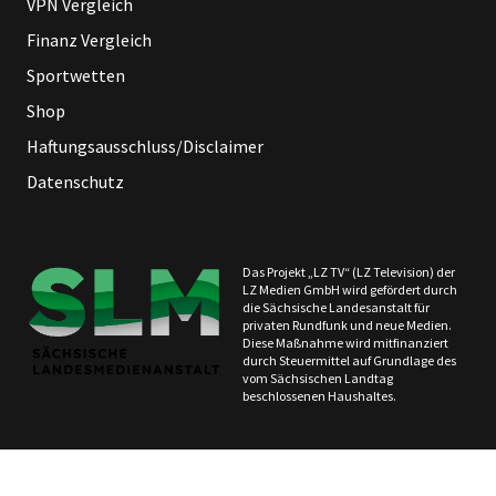
VPN Vergleich
Finanz Vergleich
Sportwetten
Shop
Haftungsausschluss/Disclaimer
Datenschutz
Das Projekt „LZ TV“ (LZ Television) der
LZ Medien GmbH wird gefördert durch
die Sächsische Landesanstalt für
privaten Rundfunk und neue Medien.
Diese Maßnahme wird mitfinanziert
durch Steuermittel auf Grundlage des
vom Sächsischen Landtag
beschlossenen Haushaltes.