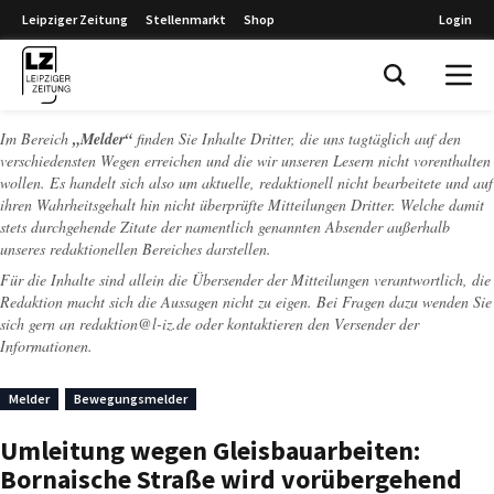
Leipziger Zeitung
Stellenmarkt
Shop
Login
Leipziger Zeitung
Im Bereich
„Melder“
finden Sie Inhalte Dritter, die uns tagtäglich auf den
verschiedensten Wegen erreichen und die wir unseren Lesern nicht vorenthalten
wollen. Es handelt sich also um aktuelle, redaktionell nicht bearbeitete und auf
ihren Wahrheitsgehalt hin nicht überprüfte Mitteilungen Dritter. Welche damit
stets durchgehende Zitate der namentlich genannten Absender außerhalb
unseres redaktionellen Bereiches darstellen.
Für die Inhalte sind allein die Übersender der Mitteilungen verantwortlich, die
Redaktion macht sich die Aussagen nicht zu eigen. Bei Fragen dazu wenden Sie
sich gern an
redaktion@l-iz.de
oder kontaktieren den Versender der
Informationen.
Melder
Bewegungsmelder
Umleitung wegen Gleisbauarbeiten:
Bornaische Straße wird vorübergehend