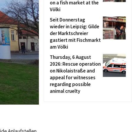
on a fish market at the
Völki
Seit Donnerstag
wieder in Leipzig: Gilde
der Marktschreier
gastiert mit Fischmarkt
am Völki
Thursday, 6 August
2026: Rescue operation
on Nikolaistraße and
appeal for witnesses
regarding possible
animal cruelty
de Anlaufstellen