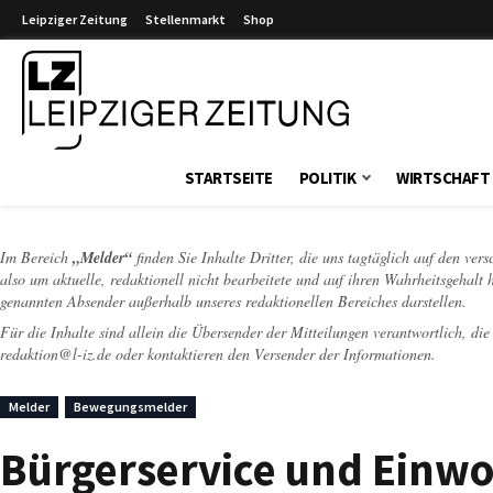
Leipziger Zeitung
Stellenmarkt
Shop
Leipziger Zeitung
STARTSEITE
POLITIK
WIRTSCHAFT
Im Bereich
„Melder“
finden Sie Inhalte Dritter, die uns tagtäglich auf den ver
also um aktuelle, redaktionell nicht bearbeitete und auf ihren Wahrheitsgehalt 
genannten Absender außerhalb unseres redaktionellen Bereiches darstellen.
Für die Inhalte sind allein die Übersender der Mitteilungen verantwortlich, di
redaktion@l-iz.de
oder kontaktieren den Versender der Informationen.
Melder
Bewegungsmelder
Bürgerservice und Einw