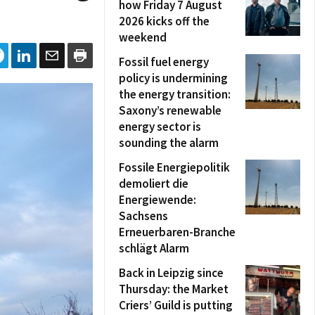
how Friday 7 August
2026 kicks off the
weekend
Fossil fuel energy
policy is undermining
the energy transition:
Saxony’s renewable
energy sector is
sounding the alarm
Fossile Energiepolitik
demoliert die
Energiewende:
Sachsens
Erneuerbaren-Branche
schlägt Alarm
Back in Leipzig since
Thursday: the Market
Criers’ Guild is putting