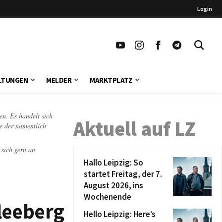
Login
LTUNGEN
MELDER
MARKTPLATZ
en. Es handelt sich
Aktuell auf LZ
te der namentlich
 sich gern an
Hallo Leipzig: So
startet Freitag, der 7.
August 2026, ins
Wochenende
leeberg
Hello Leipzig: Here’s