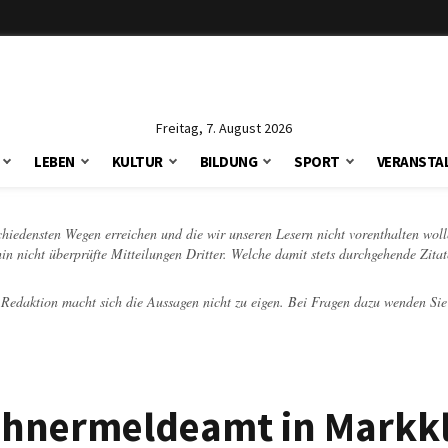
Freitag, 7. August 2026
LEBEN
KULTUR
BILDUNG
SPORT
VERANSTA
schiedensten Wegen erreichen und die wir unseren Lesern nicht vorenthalten woll
hin nicht überprüfte Mitteilungen Dritter. Welche damit stets durchgehende Zita
e Redaktion macht sich die Aussagen nicht zu eigen. Bei Fragen dazu wenden Sie
ohnermeldeamt in Markk