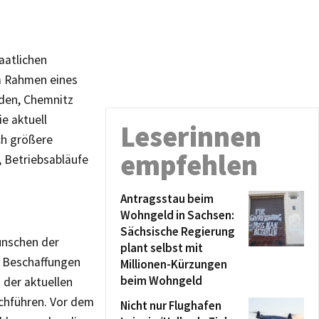
aatlichen
im Rahmen eines
den, Chemnitz
e aktuell
Leserinnen
ch größere
empfehlen
, Betriebsabläufe
Antragsstau beim
Wohngeld in Sachsen:
Sächsische Regierung
ünschen der
plant selbst mit
n Beschaffungen
Millionen-Kürzungen
beim Wohngeld
der aktuellen
chführen. Vor dem
Nicht nur Flughafen