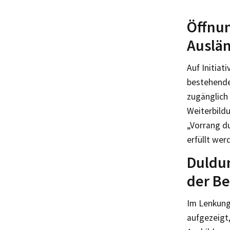
Öffnu
Auslän
Auf Initiat
bestehende
zugänglich
Weiterbild
„Vorrang d
erfüllt wer
Duldu
der Be
Im Lenkung
aufgezeigt