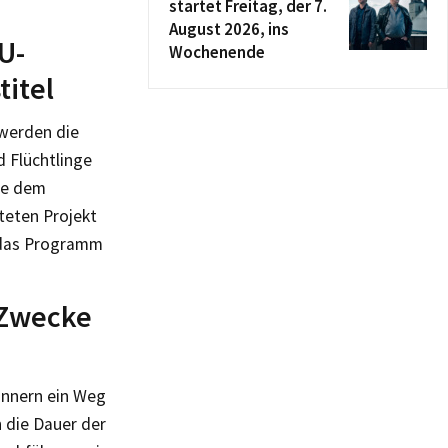
startet Freitag, der 7.
August 2026, ins
U-
Wochenende
titel
 werden die
 Flüchtlinge
ie dem
teten Projekt
r das Programm
 Zwecke
Innern ein Weg
 die Dauer der