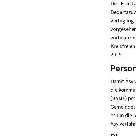
Der Freist
Bedarfszuwe
Verfügung.
vorgesehen
vorfinanzi
Kreisfreie
2015.
Person
Damit Asylv
die kommun
(BAMF) per
Gemeindeta
es um die A
Asylverfah