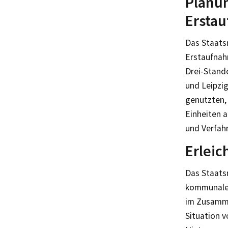
Planu
Ersta
Das Staats
Erstaufnah
Drei-Stand
und Leipzig
genutzten, 
Einheiten a
und Verfah
Erleic
Das Staats
kommunalen
im Zusamme
Situation 