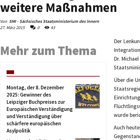
weitere Maßnahmen
Von
SMI - Sächsisches Staatsministerium des Innern
27. März 2015
0
43
Der Lenkung
Mehr zum Thema
Integration
Dr. Michael
Staatsmini
Über die U
Montag, der 8. Dezember
Staatsregie
2025: Gewinner des
Einrichtung
Leipziger Buchpreises zur
Flüchtling
Europäischen Verständigung
wurde beri
und Verständigung über
schärfere europäischen
Auch heute
Asylpolitik
Gegenstand