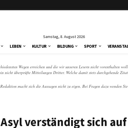
Samstag, 8. August 2026
LEBEN
KULTUR
BILDUNG
SPORT
VERANSTA
schiedensten Wegen erreichen und die wir unseren Lesern nicht vorenthalten woll
hin nicht überprüfte Mitteilungen Dritter. Welche damit stets durchgehende Zita
e Redaktion macht sich die Aussagen nicht zu eigen. Bei Fragen dazu wenden Sie
syl verständigt sich auf