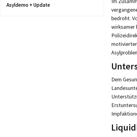
Im Zusamme
Asyldemo + Update
vergangene
bedroht. V
wirksamer 
Polizeidire
motivierte
Asylproblem
Unter
Dem Gesund
Landesunte
Unterstütz
Erstunters
Impfaktion
Liquid