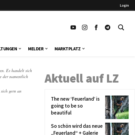
Login
LTUNGEN
MELDER
MARKTPLATZ
en. Es handelt sich
Aktuell auf LZ
te der namentlich
 sich gern an
The new ‘Feuerland’ is
going to be so
beautiful
So schön wird das neue
„Feuerland“ + Galerie