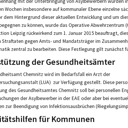
nhang mit der Unterbringung von Asylbewerbern wurden i
n Wochen insbesondere auf kommunaler Ebene einzelne säch
or dem Hintergrund dieser aktuellen Entwicklung und um die
begegnen zu können, wurde das Operative Abwehrzentrum (
ktion Leipzig rückwirkend zum 1. Januar 2015 beauftragt, dies
n Straftaten gegen Amts- und Mandatsträger im Zusammenh
atik zentral zu bearbeiten. Diese Festlegung gilt zunächst fü
stützung der Gesundheitsämter
heitsamt Chemnitz wird im Bedarfsfall ein Arzt der
rsuchungsanstalt (LUA) zur Verfügung gestellt. Diese perso
ung des Gesundheitsamtes Chemnitz soll bei personellen En
uchungen der Asylbewerber in der EAE oder aber bei eventue
en zur Beendigung von Infektionsausbrüchen (Riegelungsimp
itätshilfen für Kommunen