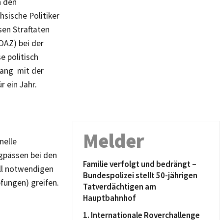
n den
sische Politiker
sen Straftaten
OAZ) bei der
e politisch
ang mit der
r ein Jahr.
Melder
nelle
gpässen bei den
Familie verfolgt und bedrängt –
ll notwendigen
Bundespolizei stellt 50-jährigen
fungen) greifen.
Tatverdächtigen am
Hauptbahnhof
1. Internationale Roverchallenge