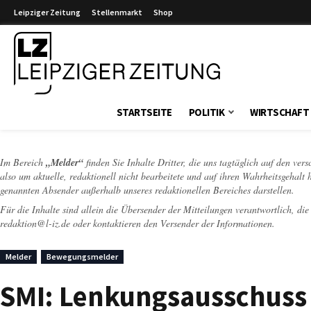
Leipziger Zeitung
Stellenmarkt
Shop
Leipziger Zeitung
STARTSEITE
POLITIK
WIRTSCHAFT
Im Bereich
„Melder“
finden Sie Inhalte Dritter, die uns tagtäglich auf den ver
also um aktuelle, redaktionell nicht bearbeitete und auf ihren Wahrheitsgehalt 
genannten Absender außerhalb unseres redaktionellen Bereiches darstellen.
Für die Inhalte sind allein die Übersender der Mitteilungen verantwortlich, di
redaktion@l-iz.de
oder kontaktieren den Versender der Informationen.
Melder
Bewegungsmelder
SMI: Lenkungsausschuss A