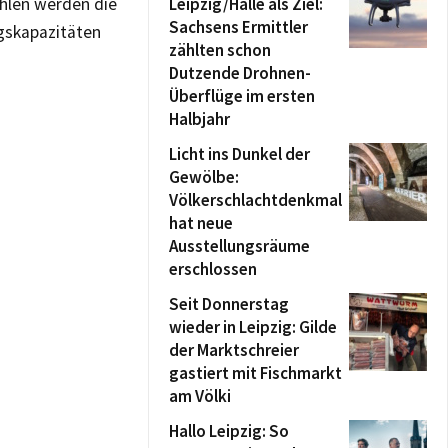
hlen werden die
Leipzig/Halle als Ziel:
Sachsens Ermittler
gskapazitäten
zählten schon
Dutzende Drohnen-
Überflüge im ersten
Halbjahr
Licht ins Dunkel der
Gewölbe:
Völkerschlachtdenkmal
hat neue
Ausstellungsräume
erschlossen
Seit Donnerstag
wieder in Leipzig: Gilde
der Marktschreier
gastiert mit Fischmarkt
am Völki
Hallo Leipzig: So