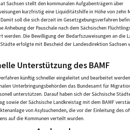
aat Sachsen stellt den kommunalen Aufgabenträgern über
isungen kurzfristig eine Liquiditätshilfe in Höhe von zehn M
 Damit soll die sich derzeit im Gesetzgebungsverfahren befi
e Anhebung der Pauschale nach dem Sächsischen Flüchtlin
ert werden. Die Bewilligung der Bedarfszuweisungen an die 
n Städte erfolgte mit Bescheid der Landesdirektion Sachsen 
elle Unterstützung des BAMF
erfahren künftig schneller eingeleitet und bearbeitet werd
alen Unterbringungsbehörden das Bundesamt für Migration
sonell unterstützen. Darauf haben sich der Sächsische Städt
g sowie der Sächsische Landkreistag mit dem BAMF verstän
ktenanlage von Asylsuchenden, die vor der Einleitung des off
rens auf die Kommunen verteilt wurden.