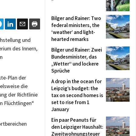
Bilger and Rainer: Two
federal ministers, the
‘weather’ and light-
hearted remarks
chstellung und
erium des Innern,
Bilger und Rainer: Zwei
Bundesminister, das
im
„Wetter“ und lockere
Sprüche
te-Plan der
A drop in the ocean for
elsweise die
Leipzig’s budget: the
ng der Richtlinie
tax on second homes is
set to rise from 1
n Flüchtlingen“
January
Ein paar Peanuts für
rtbereichen
den Leipziger Haushalt:
Zweitwohnungsteuer