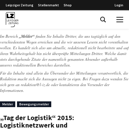
Leipziger Zeitung
Stellenmarkt
Shop
Login
Leipziger Zeitung
Im Bereich
„Melder“
finden Sie Inhalte Dritter, die uns tagtäglich auf den
verschiedensten Wegen erreichen und die wir unseren Lesern nicht vorenthalten
wollen. Es handelt sich also um aktuelle, redaktionell nicht bearbeitete und auf
ihren Wahrheitsgehalt hin nicht überprüfte Mitteilungen Dritter. Welche damit
stets durchgehende Zitate der namentlich genannten Absender außerhalb
unseres redaktionellen Bereiches darstellen.
Für die Inhalte sind allein die Übersender der Mitteilungen verantwortlich, die
Redaktion macht sich die Aussagen nicht zu eigen. Bei Fragen dazu wenden Sie
sich gern an
redaktion@l-iz.de
oder kontaktieren den Versender der
Informationen.
Melder
Bewegungsmelder
„Tag der Logistik“ 2015:
Logistiknetzwerk und