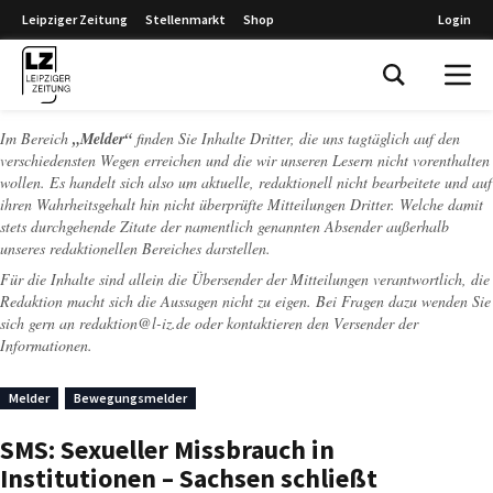
Leipziger Zeitung
Stellenmarkt
Shop
Login
Leipziger Zeitung
Im Bereich
„Melder“
finden Sie Inhalte Dritter, die uns tagtäglich auf den
verschiedensten Wegen erreichen und die wir unseren Lesern nicht vorenthalten
wollen. Es handelt sich also um aktuelle, redaktionell nicht bearbeitete und auf
ihren Wahrheitsgehalt hin nicht überprüfte Mitteilungen Dritter. Welche damit
stets durchgehende Zitate der namentlich genannten Absender außerhalb
unseres redaktionellen Bereiches darstellen.
Für die Inhalte sind allein die Übersender der Mitteilungen verantwortlich, die
Redaktion macht sich die Aussagen nicht zu eigen. Bei Fragen dazu wenden Sie
sich gern an
redaktion@l-iz.de
oder kontaktieren den Versender der
Informationen.
Melder
Bewegungsmelder
SMS: Sexueller Missbrauch in
Institutionen – Sachsen schließt