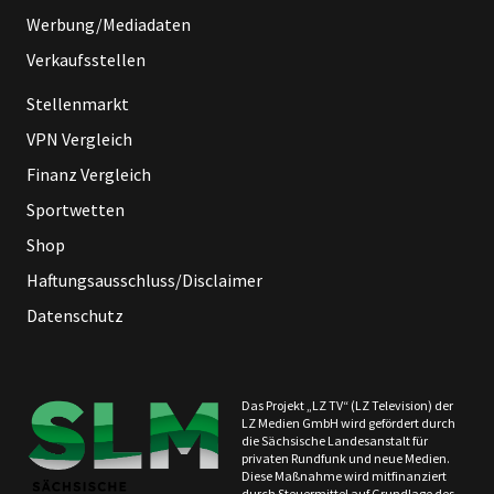
Werbung/Mediadaten
Verkaufsstellen
Stellenmarkt
VPN Vergleich
Finanz Vergleich
Sportwetten
Shop
Haftungsausschluss/Disclaimer
Datenschutz
Das Projekt „LZ TV“ (LZ Television) der
LZ Medien GmbH wird gefördert durch
die Sächsische Landesanstalt für
privaten Rundfunk und neue Medien.
Diese Maßnahme wird mitfinanziert
durch Steuermittel auf Grundlage des