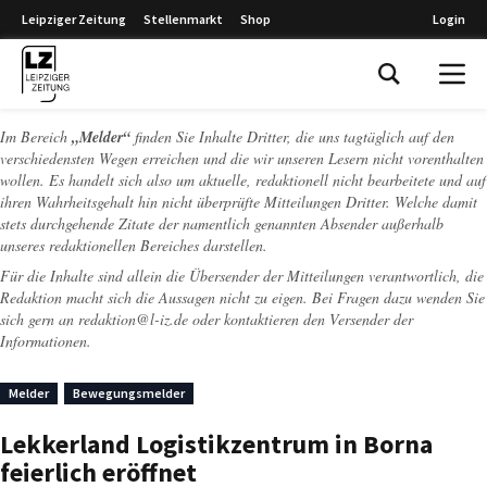
Leipziger Zeitung
Stellenmarkt
Shop
Login
Leipziger Zeitung
Im Bereich
„Melder“
finden Sie Inhalte Dritter, die uns tagtäglich auf den
verschiedensten Wegen erreichen und die wir unseren Lesern nicht vorenthalten
wollen. Es handelt sich also um aktuelle, redaktionell nicht bearbeitete und auf
ihren Wahrheitsgehalt hin nicht überprüfte Mitteilungen Dritter. Welche damit
stets durchgehende Zitate der namentlich genannten Absender außerhalb
unseres redaktionellen Bereiches darstellen.
Für die Inhalte sind allein die Übersender der Mitteilungen verantwortlich, die
Redaktion macht sich die Aussagen nicht zu eigen. Bei Fragen dazu wenden Sie
sich gern an
redaktion@l-iz.de
oder kontaktieren den Versender der
Informationen.
Melder
Bewegungsmelder
Lekkerland Logistikzentrum in Borna
feierlich eröffnet