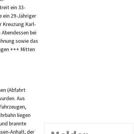
eit ein 33-
 ein 29-Jähriger
r Kreuzung Karl-
m Abendessen bei
Wohnung sowie das
Zeugen +++ Mitten
hen (Abfahrt
wurden. Aus
 Fahrzeugen,
ahrbahn liegen
 und brannte
hsen-Anhalt, der