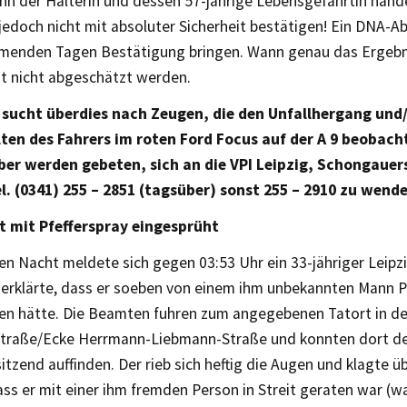
hn der Halterin und dessen 57-jährige Lebensgefährtin hande
 jedoch nicht mit absoluter Sicherheit bestätigen! Ein DNA-Ab
menden Tagen Bestätigung bringen. Wann genau das Ergebni
it nicht abgeschätzt werden.
i sucht überdies nach Zeugen, die den Unfallhergang und
ten des Fahrers im roten Ford Focus auf der A 9 beobach
er werden gebeten, sich an die VPI Leipzig, Schongauer
el. (0341) 255 – 2851 (tagsüber) sonst 255 – 2910 zu wend
t mit Pfefferspray eingesprüht
ten Nacht meldete sich gegen 03:53 Uhr ein 33-jähriger Leipzi
d erklärte, dass er soeben von einem ihm unbekannten Mann P
 hätte. Die Beamten fuhren zum angegebenen Tatort in de
traße/Ecke Herrmann-Liebmann-Straße und konnten dort d
itzend auffinden. Der rieb sich heftig die Augen und klagte 
ass er mit einer ihm fremden Person in Streit geraten war (w