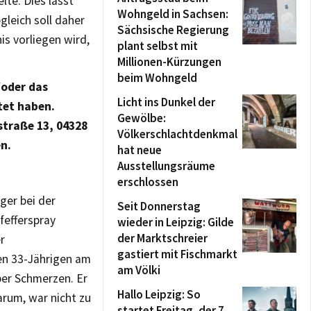
lte. Dies lässt
Wohngeld in Sachsen:
gleich soll daher
Sächsische Regierung
s vorliegen wird,
plant selbst mit
Millionen-Kürzungen
beim Wohngeld
/oder das
Licht ins Dunkel der
tet haben.
Gewölbe:
straße 13, 04328
Völkerschlachtdenkmal
en.
hat neue
Ausstellungsräume
erschlossen
ger bei der
Seit Donnerstag
fefferspray
wieder in Leipzig: Gilde
der Marktschreier
r
gastiert mit Fischmarkt
en 33-Jährigen am
am Völki
über Schmerzen. Er
Hallo Leipzig: So
arum, war nicht zu
startet Freitag, der 7.