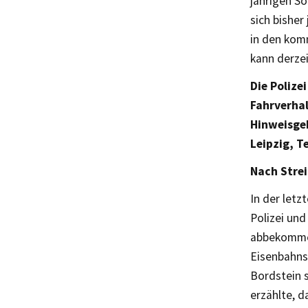
jährigen So
sich bisher
in den kom
kann derze
Die Polize
Fahrverhal
Hinweisgeb
Leipzig, T
Nach Strei
In der letz
Polizei un
abbekommen
Eisenbahns
Bordstein s
erzählte, d