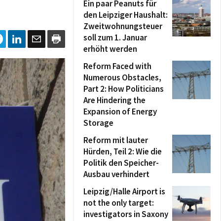
Ein paar Peanuts für
den Leipziger Haushalt:
Zweitwohnungsteuer
soll zum 1. Januar
erhöht werden
Reform Faced with
Numerous Obstacles,
Part 2: How Politicians
Are Hindering the
Expansion of Energy
Storage
Reform mit lauter
Hürden, Teil 2: Wie die
Politik den Speicher-
Ausbau verhindert
Leipzig/Halle Airport is
not the only target:
investigators in Saxony