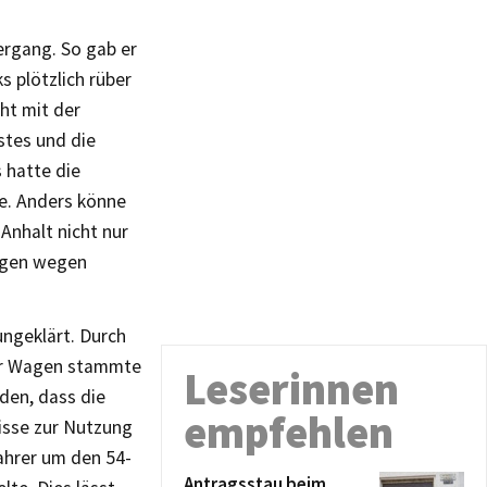
ergang. So gab er
s plötzlich rüber
ht mit der
stes und die
 hatte die
te. Anders könne
Anhalt nicht nur
ungen wegen
ungeklärt. Durch
Der Wagen stammte
Leserinnen
den, dass die
empfehlen
nisse zur Nutzung
ahrer um den 54-
Antragsstau beim