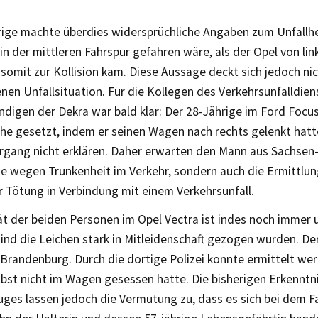
rige machte überdies widersprüchliche Angaben zum Unfallh
 in der mittleren Fahrspur gefahren wäre, als der Opel von link
somit zur Kollision kam. Diese Aussage deckt sich jedoch nic
en Unfallsituation. Für die Kollegen des Verkehrsunfalldien
digen der Dekra war bald klar: Der 28-Jährige im Ford Focus
che gesetzt, indem er seinen Wagen nach rechts gelenkt hat
ergang nicht erklären. Daher erwarten den Mann aus Sachsen-
ge wegen Trunkenheit im Verkehr, sondern auch die Ermittl
r Tötung in Verbindung mit einem Verkehrsunfall.
ät der beiden Personen im Opel Vectra ist indes noch immer 
sind die Leichen stark in Mitleidenschaft gezogen wurden. 
Brandenburg. Durch die dortige Polizei konnte ermittelt wer
lbst nicht im Wagen gesessen hatte. Die bisherigen Erkennt
uges lassen jedoch die Vermutung zu, dass es sich bei dem F