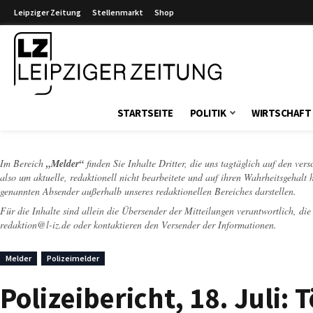
Leipziger Zeitung
Stellenmarkt
Shop
Leipziger Zeitung
STARTSEITE
POLITIK
WIRTSCHAFT
Im Bereich
„Melder“
finden Sie Inhalte Dritter, die uns tagtäglich auf den ver
also um aktuelle, redaktionell nicht bearbeitete und auf ihren Wahrheitsgehalt 
genannten Absender außerhalb unseres redaktionellen Bereiches darstellen.
Für die Inhalte sind allein die Übersender der Mitteilungen verantwortlich, di
redaktion@l-iz.de
oder kontaktieren den Versender der Informationen.
Melder
Polizeimelder
Polizeibericht, 18. Juli: