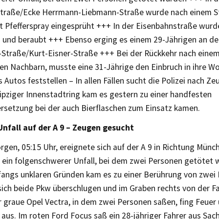
traße/Ecke Herrmann-Liebmann-Straße wurde nach einem Str
t Pfefferspray eingesprüht +++ In der Eisenbahnstraße wurde
 und beraubt +++ Ebenso erging es einem 29-Jährigen an de
-Straße/Kurt-Eisner-Straße +++ Bei der Rückkehr nach eine
en Nachbarn, musste eine 31-Jährige den Einbruch in ihre 
s Autos feststellen – In allen Fällen sucht die Polizei nach 
ipziger Innenstadtring kam es gestern zu einer handfesten
rsetzung bei der auch Bierflaschen zum Einsatz kamen.
Unfall auf der A 9 – Zeugen gesucht
gen, 05:15 Uhr, ereignete sich auf der A 9 in Richtung Münc
ein folgenschwerer Unfall, bei dem zwei Personen getötet 
fangs unklaren Gründen kam es zu einer Berührung von zwei
sich beide Pkw überschlugen und im Graben rechts von der F
r graue Opel Vectra, in dem zwei Personen saßen, fing Feuer
 aus. Im roten Ford Focus saß ein 28-jähriger Fahrer aus Sac