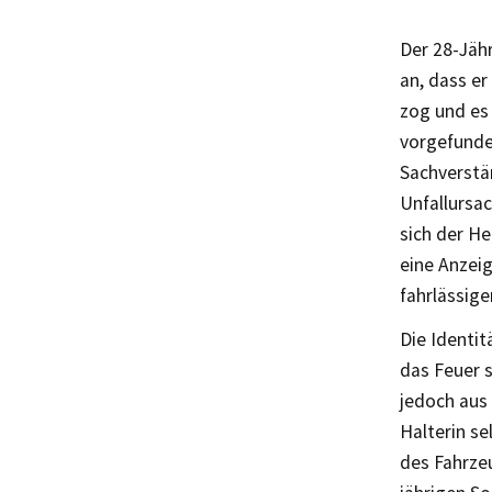
Der 28-Jäh
an, dass er
zog und es 
vorgefunden
Sachverstän
Unfallursa
sich der H
eine Anzei
fahrlässige
Die Identit
das Feuer 
jedoch aus 
Halterin se
des Fahrze