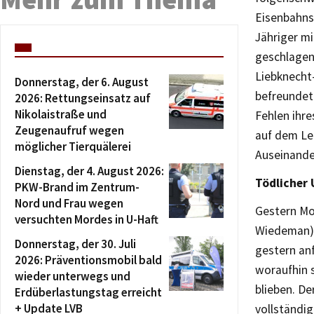
Eisenbahns
Jähriger mi
geschlagen
Liebknecht
Donnerstag, der 6. August
befreundet
2026: Rettungseinsatz auf
Nikolaistraße und
Fehlen ihre
Zeugenaufruf wegen
auf dem Le
möglicher Tierquälerei
Auseinande
Dienstag, der 4. August 2026:
Tödlicher 
PKW-Brand im Zentrum-
Nord und Frau wegen
Gestern Mor
versuchten Mordes in U-Haft
Wiedeman) 
Donnerstag, der 30. Juli
gestern an
2026: Präventionsmobil bald
woraufhin 
wieder unterwegs und
blieben. De
Erdüberlastungstag erreicht
+ Update LVB
vollständig