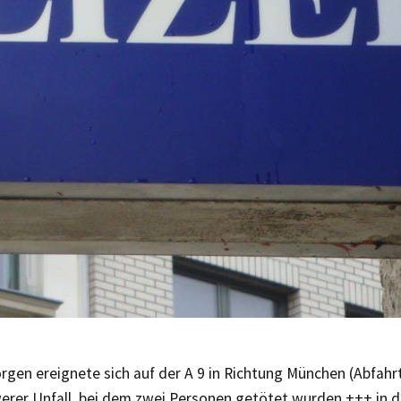
rgen ereignete sich auf der A 9 in Richtung München (Abfah
erer Unfall, bei dem zwei Personen getötet wurden +++ in d