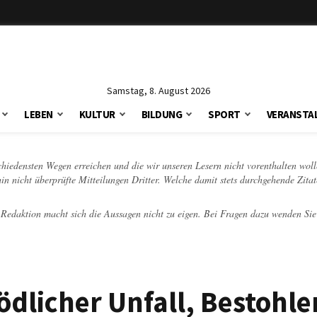
Samstag, 8. August 2026
LEBEN
KULTUR
BILDUNG
SPORT
VERANSTA
schiedensten Wegen erreichen und die wir unseren Lesern nicht vorenthalten woll
hin nicht überprüfte Mitteilungen Dritter. Welche damit stets durchgehende Zita
e Redaktion macht sich die Aussagen nicht zu eigen. Bei Fragen dazu wenden Sie
 Tödlicher Unfall, Bestohl