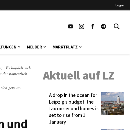
Login
LTUNGEN
MELDER
MARKTPLATZ
en. Es handelt sich
Aktuell auf LZ
te der namentlich
 sich gern an
A drop in the ocean for
Leipzig’s budget: the
tax on second homes is
set to rise from 1
en und
January