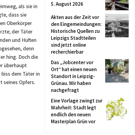
5. August 2026
imweg, als sie in
te, dass sie
Akten aus der Zeit vor
hren Oberkörper
den Eingemeindungen:
Historische Quellen zu
rzte; der Täter
Leipzigs Stadtteilen
änden und Hüften
sind jetzt online
abgesehen, denn
recherchierbar
ter hing. Doch die
Das „Jobcenter vor
ber überhaupt
Ort“ hat einen neuen
 biss dem Täter in
Standort in Leipzig-
t seines Opfers.
Grünau. Wir haben
nachgefragt
Eine Vorlage zwingt zur
Wahrheit: Stadt legt
endlich den neuen
Masterplan Grün vor