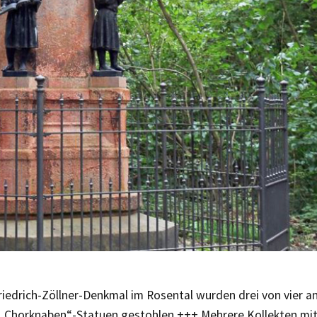
riedrich-Zöllner-Denkmal im Rosental wurden drei von vier a
„Chorknaben“-Statuen gestohlen +++ Mehrere Kollekten mit