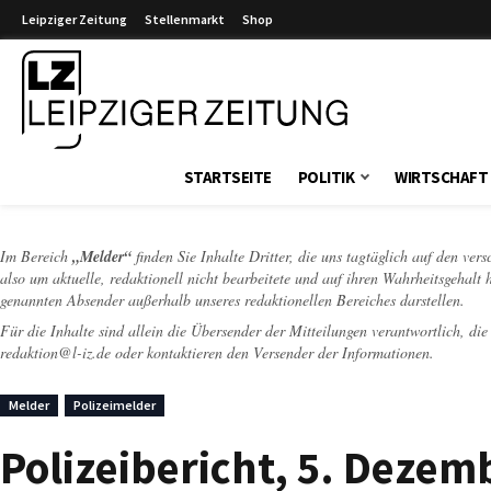
Leipziger Zeitung
Stellenmarkt
Shop
Leipziger Zeitung
STARTSEITE
POLITIK
WIRTSCHAFT
Im Bereich
„Melder“
finden Sie Inhalte Dritter, die uns tagtäglich auf den ver
also um aktuelle, redaktionell nicht bearbeitete und auf ihren Wahrheitsgehalt 
genannten Absender außerhalb unseres redaktionellen Bereiches darstellen.
Für die Inhalte sind allein die Übersender der Mitteilungen verantwortlich, di
redaktion@l-iz.de
oder kontaktieren den Versender der Informationen.
Melder
Polizeimelder
Polizeibericht, 5. Dezem