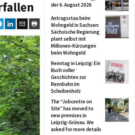
rfallen
der 6. August 2026
Antragsstau beim
Wohngeld in Sachsen:
Sächsische Regierung
plant selbst mit
Millionen-Kürzungen
beim Wohngeld
Renntag in Leipzig: Ein
Buch voller
Geschichten zur
Rennbahn im
Scheibenholz
The “Jobcentre on
Site” has moved to
new premises in
Leipzig-Grünau. We
asked for more details