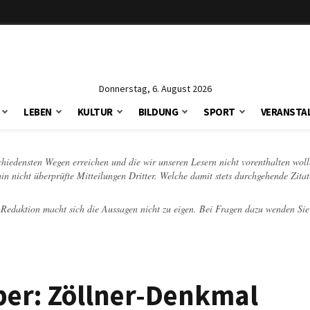
Donnerstag, 6. August 2026
LEBEN
KULTUR
BILDUNG
SPORT
VERANSTA
schiedensten Wegen erreichen und die wir unseren Lesern nicht vorenthalten woll
hin nicht überprüfte Mitteilungen Dritter. Welche damit stets durchgehende Zita
e Redaktion macht sich die Aussagen nicht zu eigen. Bei Fragen dazu wenden Sie
ber: Zöllner-Denkmal