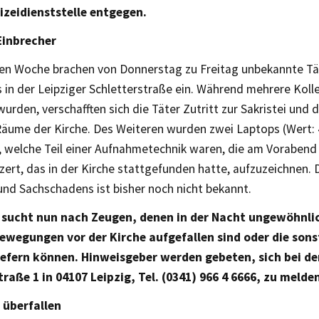
izeidienststelle entgegen.
Einbrecher
zten Woche brachen von Donnerstag zu Freitag unbekannte Tät
 in der Leipziger Schletterstraße ein. Während mehrere Koll
urden, verschafften sich die Täter Zutritt zur Sakristei und
Räume der Kirche. Des Weiteren wurden zwei Laptops (Wert: 
 welche Teil einer Aufnahmetechnik waren, die am Vorabend
zert, das in der Kirche stattgefunden hatte, aufzuzeichnen.
und Sachschadens ist bisher noch nicht bekannt.
i sucht nun nach Zeugen, denen in der Nacht ungewöhnli
wegungen vor der Kirche aufgefallen sind oder die son
iefern können. Hinweisgeber werden gebeten, sich bei de
traße 1 in 04107 Leipzig, Tel. (0341) 966 4 6666, zu melde
 überfallen