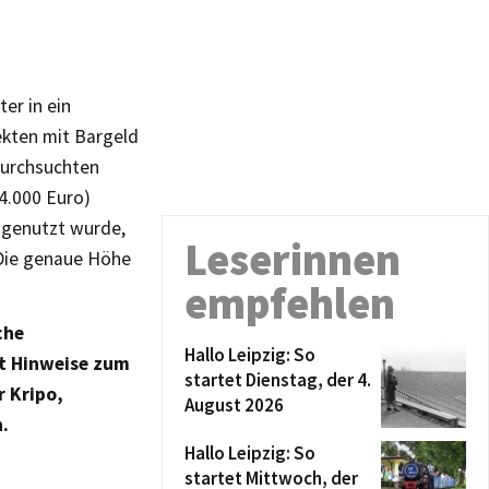
er in ein
ekten mit Bargeld
 durchsuchten
4.000 Euro)
 genutzt wurde,
Leserinnen
 Die genaue Höhe
empfehlen
che
Hallo Leipzig: So
st Hinweise zum
startet Dienstag, der 4.
r Kripo,
August 2026
n.
Hallo Leipzig: So
startet Mittwoch, der