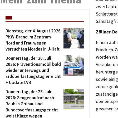
zwei Lapto
Schletters
Samstagfrüh
Dienstag, der 4. August 2026:
Zöllner-D
PKW-Brand im Zentrum-
Einem aufm
Nord und Frau wegen
versuchten Mordes in U-Haft
Friedrich-
worden war
Donnerstag, der 30. Juli
2026: Präventionsmobil bald
Verankerun
wieder unterwegs und
herunterge
Erdüberlastungstag erreicht
sowie eini
+ Update LVB
zurückgebl
Donnerstag, der 23. Juli
zuständige
2026: Zeugenaufruf nach
dementspre
Raub in Grünau und
gewesen se
Bundesverfassungsgericht
weist Klage wegen