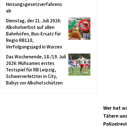
Heizungsgesetzverfahrens
ab
Dienstag, der 21. Juli 2026:
Alkoholverbot auf allen
Bahnhöfen, Bus-Ersatz für
Regio RB110,
Verfolgungsjagd in Wurzen
Das Wochenende, 18./19. Juli
2026: Mühsames erstes
Testspiel für RB Leipzig,
Schwerverletzter in City,
Babys vor Alkohol schützen
Wer hat w
Tätern un
Polizeirev