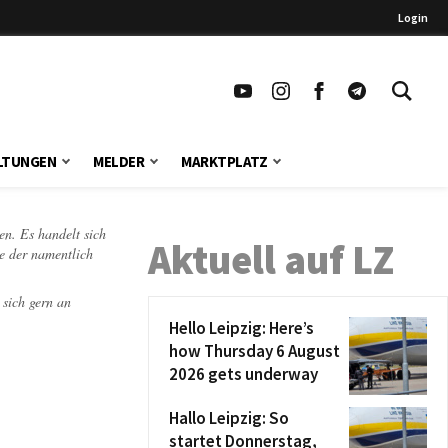
Login
LTUNGEN
MELDER
MARKTPLATZ
en. Es handelt sich
Aktuell auf LZ
te der namentlich
 sich gern an
Hello Leipzig: Here’s
how Thursday 6 August
2026 gets underway
Hallo Leipzig: So
startet Donnerstag,