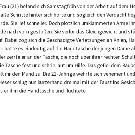
Frau (21) befand sich Samstagfrüh von der Arbeit auf dem He
aße Schritte hinter sich hörte und sogleich den Verdacht heg
rde. Sie lief schneller. Doch plötzlich umklammerten Arme i
de nach vorn gestoßen. Sie verlor das Gleichgewicht und stü
uf. Dabei zog sich die Geschädigte Verletzungen an Knien, H
ter hatte es eindeutig auf die Handtasche der jungen Dame 
r zerrte er an der Tasche, die noch über ihrer rechten Schul
die Tasche fest und schrie laut um Hilfe. Das gefiel dem Räu
ielt ihr den Mund zu. Die 21-Jährige wehrte sich vehement und
ieser schlug nun kurzerhand dreimal mit der Faust ins Gesich
s er ihm die Handtasche und flüchtete.