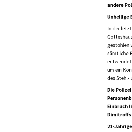
andere Pol
Unheilige 
In der let
Gotteshaus
gestohlen w
sämtliche 
entwendet,
um ein Kon
des Stehl- 
Die Polize
Personenbe
Einbruch l
Dimitroffs
21-Jährige