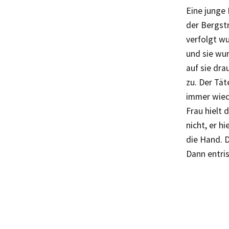
Eine junge 
der Bergstr
verfolgt wu
und sie wur
auf sie dra
zu. Der Tä
immer wiede
Frau hielt 
nicht, er h
die Hand. D
Dann entris