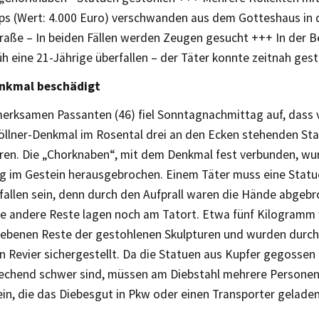
ps (Wert: 4.000 Euro) verschwanden aus dem Gotteshaus in d
traße – In beiden Fällen werden Zeugen gesucht +++ In der 
 eine 21-Jährige überfallen – der Täter konnte zeitnah gest
enkmal beschädigt
erksamen Passanten (46) fiel Sonntagnachmittag auf, dass 
Zöllner-Denkmal im Rosental drei an den Ecken stehenden St
en. Die „Chorknaben“, mit dem Denkmal fest verbunden, wur
g im Gestein herausgebrochen. Einem Täter muss eine Statu
fallen sein, denn durch den Aufprall waren die Hände abgeb
ge andere Reste lagen noch am Tatort. Etwa fünf Kilogramm
iebenen Reste der gestohlenen Skulpturen und wurden durch
n Revier sichergestellt. Da die Statuen aus Kupfer gegossen
chend schwer sind, müssen am Diebstahl mehrere Personen 
in, die das Diebesgut in Pkw oder einen Transporter gelade