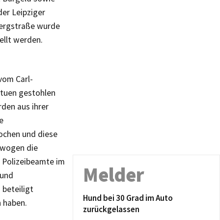
er Leipziger
Bergstraße wurde
ellt werden.
vom Carl-
atuen gestohlen
den aus ihrer
e
rochen und diese
 wogen die
 Polizeibeamte im
Melder
 und
beteiligt
Hund bei 30 Grad im Auto
n haben.
zurückgelassen