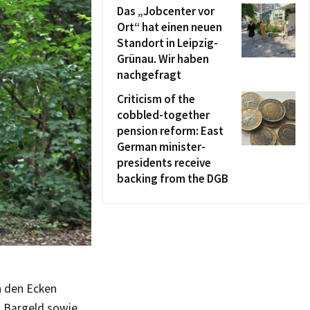
Das „Jobcenter vor
Ort“ hat einen neuen
Standort in Leipzig-
Grünau. Wir haben
nachgefragt
Criticism of the
cobbled-together
pension reform: East
German minister-
presidents receive
backing from the DGB
n den Ecken
 Bargeld sowie