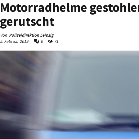
Motorradhelme gestohlen
gerutscht
Von
Polizeidirektion Leipzig
5. Februar 2019
0
71