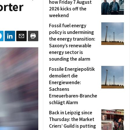
how Friday 7 August
orter
2026 kicks off the
weekend
Fossil fuel energy
policy is undermining
the energy transition:
Saxony’s renewable
energy sector is
sounding the alarm
Fossile Energiepolitik
demoliert die
Energiewende:
Sachsens
Erneuerbaren-Branche
schlägt Alarm
Back in Leipzig since
Thursday: the Market
Criers’ Guild is putting