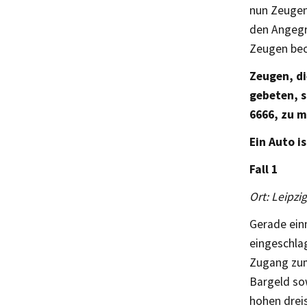
nun Zeugen
den Angegr
Zeugen beo
Zeugen, d
gebeten, si
6666, zu m
Ein Auto i
Fall 1
Ort: Leipzi
Gerade einm
eingeschla
Zugang zum
Bargeld so
hohen drei