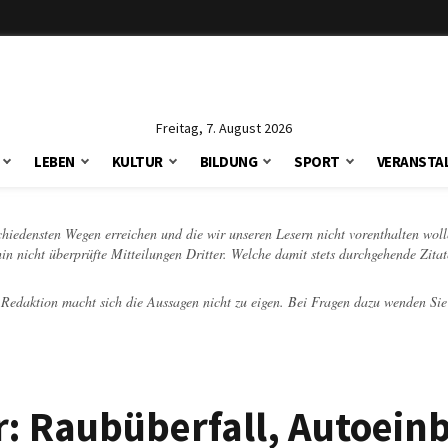
Freitag, 7. August 2026
LEBEN
KULTUR
BILDUNG
SPORT
VERANSTA
schiedensten Wegen erreichen und die wir unseren Lesern nicht vorenthalten woll
hin nicht überprüfte Mitteilungen Dritter. Welche damit stets durchgehende Zita
e Redaktion macht sich die Aussagen nicht zu eigen. Bei Fragen dazu wenden Sie
ar: Raubüberfall, Autoein