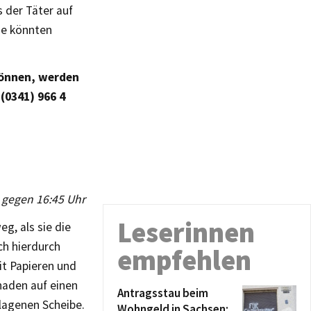
 der Täter auf
ne könnten
können, werden
 (0341) 966 4
s gegen 16:45 Uhr
Leserinnen
g, als sie die
ch hierdurch
empfehlen
it Papieren und
haden auf einen
Antragsstau beim
lagenen Scheibe.
Wohngeld in Sachsen: