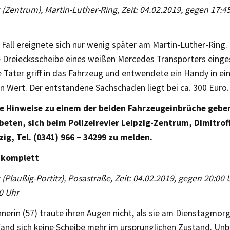
g (Zentrum), Martin-Luther-Ring, Zeit: 04.02.2019, gegen 17:4
 Fall ereignete sich nur wenig später am Martin-Luther-Ring
e Dreiecksscheibe eines weißen Mercedes Transporters einge
 Täter griff in das Fahrzeug und entwendete ein Handy in ei
en Wert. Der entstandene Sachschaden liegt bei ca. 300 Euro.
ie Hinweise zu einem der beiden Fahrzeugeinbrüche gebe
eten, sich beim Polizeirevier Leipzig-Zentrum, Dimitroff
zig, Tel. (0341) 966 – 34299 zu melden.
 komplett
g (Plaußig-Portitz), Posastraße, Zeit: 04.02.2019, gegen 20:00 
0 Uhr
nerin (57) traute ihren Augen nicht, als sie am Dienstagmor
fand sich keine Scheibe mehr im ursprünglichen Zustand. Un