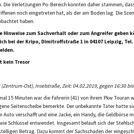
. Die Verletzungen Po-Bereich könnten daher stammen, dass
iffenen noch eingetreten hat, als der am Boden lag. Die Sze
bachtet haben.
ie Hinweise zum Sachverhalt oder zum Angreifer geben 
ch bei der Kripo, Dimitroffstraße 1 in 04107 Leipzig, Tel.
elden.
st kein Tresor
g (Zentrum-Ost), Inselstraße, Zeit: 04.02.2019, gegen 16:30 bi
al 15 Minuten war die Fahrerin (41) von ihrem Pkw Touran we
gene Seitenscheibe bemerkte. Der unbekannte Täter hatte si
 Auto verschafft und eine Jacke, ein Handy, die Geldbörse m
wie Schlüssel entwendet. Insgesamt beläuft sich der Stehlsc
stelligen Betrag. Dazu kommt der Sachschaden der eingesch