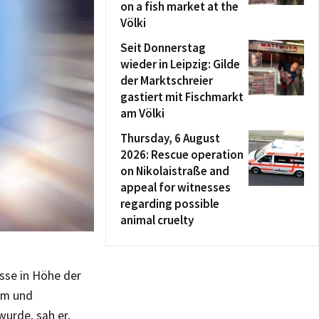
on a fish market at the
Völki
Seit Donnerstag
wieder in Leipzig: Gilde
der Marktschreier
gastiert mit Fischmarkt
am Völki
Thursday, 6 August
2026: Rescue operation
on Nikolaistraße and
appeal for witnesses
regarding possible
animal cruelty
sse in Höhe der
kam und
wurde, sah er,