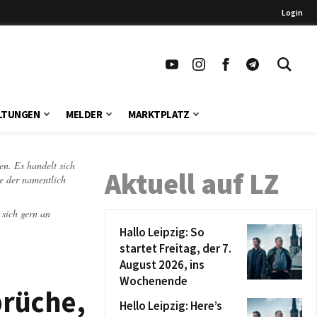
Login
LTUNGEN
MELDER
MARKTPLATZ
en. Es handelt sich
Aktuell auf LZ
te der namentlich
 sich gern an
Hallo Leipzig: So
startet Freitag, der 7.
August 2026, ins
Wochenende
brüche,
Hello Leipzig: Here’s