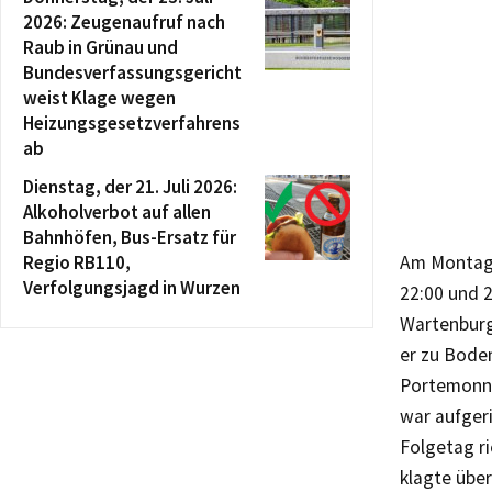
2026: Zeugenaufruf nach
Raub in Grünau und
Bundesverfassungsgericht
weist Klage wegen
Heizungsgesetzverfahrens
ab
Dienstag, der 21. Juli 2026:
Alkoholverbot auf allen
Bahnhöfen, Bus-Ersatz für
Regio RB110,
Am Montaga
Verfolgungsjagd in Wurzen
22:00 und 
Wartenburg
er zu Boden
Portemonnai
war aufger
Folgetag ri
klagte übe