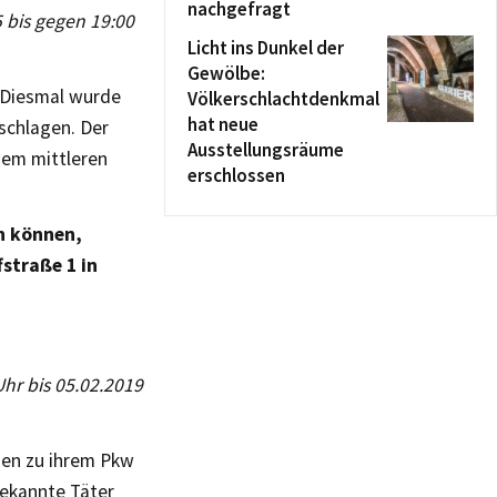
nachgefragt
5 bis gegen 19:00
Licht ins Dunkel der
Gewölbe:
. Diesmal wurde
Völkerschlachtdenkmal
hat neue
schlagen. Der
Ausstellungsräume
nem mittleren
erschlossen
n können,
straße 1 in
Uhr bis 05.02.2019
gen zu ihrem Pkw
bekannte Täter