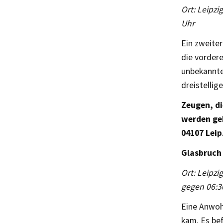
Ort: Leipzi
Uhr
Ein zweiter
die vorder
unbekannte
dreistellig
Zeugen, d
werden geb
04107 Leip
Glasbruch
Ort: Leipzi
gegen 06:3
Eine Anwoh
kam. Es be