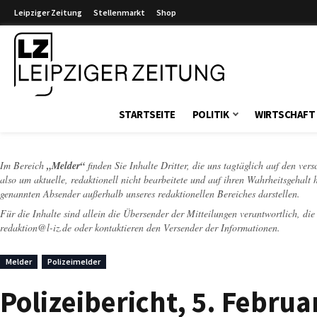
Leipziger Zeitung
Stellenmarkt
Shop
Leipziger Zeitung
STARTSEITE
POLITIK
WIRTSCHAFT
Im Bereich
„Melder“
finden Sie Inhalte Dritter, die uns tagtäglich auf den ver
also um aktuelle, redaktionell nicht bearbeitete und auf ihren Wahrheitsgehalt 
genannten Absender außerhalb unseres redaktionellen Bereiches darstellen.
Für die Inhalte sind allein die Übersender der Mitteilungen verantwortlich, di
redaktion@l-iz.de
oder kontaktieren den Versender der Informationen.
Melder
Polizeimelder
Polizeibericht, 5. Febru