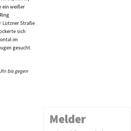
 ein weißer
Ring
 Lützner Straße
ockerte sich
rontal im
Zeugen gesucht.
Uhr bis gegen
Melder