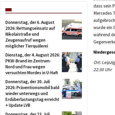
dass sein 
Mercedes T
aufgebroch
Donnerstag, der 6. August
wurde ein 
2026: Rettungseinsatz auf
Nikolaistraße und
während der
Zeugenaufruf wegen
Gegenverkeh
möglicher Tierquälerei
Niederges
Dienstag, der 4. August 2026:
PKW-Brand im Zentrum-
Ort: Leipzi
Nord und Frau wegen
22:30 Uhr
versuchten Mordes in U-Haft
Donnerstag, der 30. Juli
2026: Präventionsmobil bald
wieder unterwegs und
Erdüberlastungstag erreicht
+ Update LVB
Donnerstag, der 23. Juli