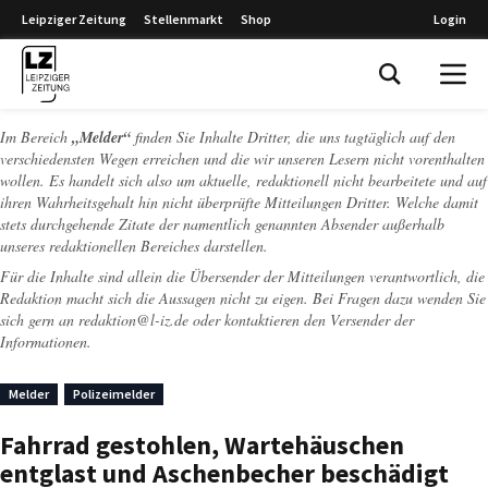
Leipziger Zeitung
Stellenmarkt
Shop
Login
Leipziger Zeitung
Im Bereich
„Melder“
finden Sie Inhalte Dritter, die uns tagtäglich auf den
verschiedensten Wegen erreichen und die wir unseren Lesern nicht vorenthalten
wollen. Es handelt sich also um aktuelle, redaktionell nicht bearbeitete und auf
ihren Wahrheitsgehalt hin nicht überprüfte Mitteilungen Dritter. Welche damit
stets durchgehende Zitate der namentlich genannten Absender außerhalb
unseres redaktionellen Bereiches darstellen.
Für die Inhalte sind allein die Übersender der Mitteilungen verantwortlich, die
Redaktion macht sich die Aussagen nicht zu eigen. Bei Fragen dazu wenden Sie
sich gern an
redaktion@l-iz.de
oder kontaktieren den Versender der
Informationen.
Melder
Polizeimelder
Fahrrad gestohlen, Wartehäuschen
entglast und Aschenbecher beschädigt