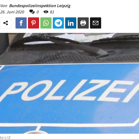
Von
Bundespolizeiinspektion Leipzig
26. Juni 2020
0
81
to: L-IZ