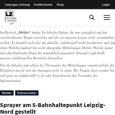
Leipziger Zeitung
Stellenmarkt
Shop
Login
Leipziger Zeitung
Im Bereich
„Melder“
finden Sie Inhalte Dritter, die uns tagtäglich auf den
verschiedensten Wegen erreichen und die wir unseren Lesern nicht vorenthalten
wollen. Es handelt sich also um aktuelle, redaktionell nicht bearbeitete und auf
ihren Wahrheitsgehalt hin nicht überprüfte Mitteilungen Dritter. Welche damit
stets durchgehende Zitate der namentlich genannten Absender außerhalb
unseres redaktionellen Bereiches darstellen.
Für die Inhalte sind allein die Übersender der Mitteilungen verantwortlich, die
Redaktion macht sich die Aussagen nicht zu eigen. Bei Fragen dazu wenden Sie
sich gern an
redaktion@l-iz.de
oder kontaktieren den Versender der
Informationen.
Melder
Polizeimelder
Sprayer am S-Bahnhaltepunkt Leipzig-
Nord gestellt