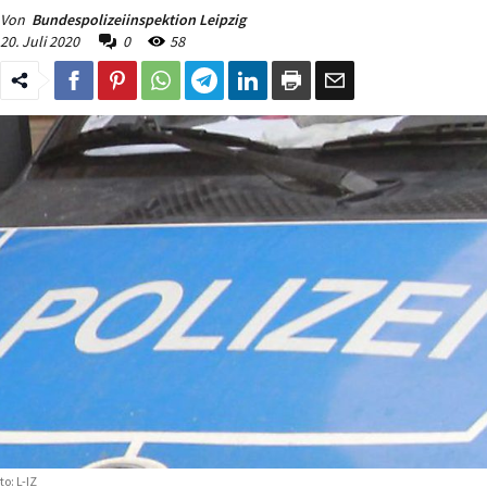
Von
Bundespolizeiinspektion Leipzig
20. Juli 2020
0
58
to: L-IZ