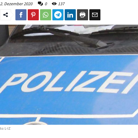
2. Dezember 2020
0
137
to: L-IZ