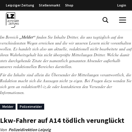
Leipziger Zeitung
Stellenmarkt
Shop
Login
Leipziger Zeitung
Im Bereich
„Melder“
finden Sie Inhalte Dritter, die uns tagtäglich auf den
verschiedensten Wegen erreichen und die wir unseren Lesern nicht vorenthalten
wollen. Es handelt sich also um aktuelle, redaktionell nicht bearbeitete und auf
ihren Wahrheitsgehalt hin nicht überprüfte Mitteilungen Dritter. Welche damit
stets durchgehende Zitate der namentlich genannten Absender außerhalb
unseres redaktionellen Bereiches darstellen.
Für die Inhalte sind allein die Übersender der Mitteilungen verantwortlich, die
Redaktion macht sich die Aussagen nicht zu eigen. Bei Fragen dazu wenden Sie
sich gern an
redaktion@l-iz.de
oder kontaktieren den Versender der
Informationen.
Melder
Polizeimelder
Lkw-Fahrer auf A14 tödlich verunglückt
Von
Polizeidirektion Leipzig