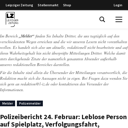
Leipziger Zeitung
Stellenmarkt
Shop
Login
Leipziger Zeitung
Im Bereich
„Melder“
finden Sie Inhalte Dritter, die uns tagtäglich auf den
verschiedensten Wegen erreichen und die wir unseren Lesern nicht vorenthalten
wollen. Es handelt sich also um aktuelle, redaktionell nicht bearbeitete und auf
ihren Wahrheitsgehalt hin nicht überprüfte Mitteilungen Dritter. Welche damit
stets durchgehende Zitate der namentlich genannten Absender außerhalb
unseres redaktionellen Bereiches darstellen.
Für die Inhalte sind allein die Übersender der Mitteilungen verantwortlich, die
Redaktion macht sich die Aussagen nicht zu eigen. Bei Fragen dazu wenden Sie
sich gern an
redaktion@l-iz.de
oder kontaktieren den Versender der
Informationen.
Melder
Polizeimelder
Polizeibericht 24. Februar: Leblose Person
auf Spielplatz, Verfolgungsfahrt,