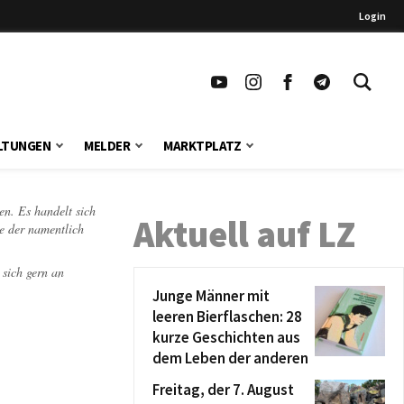
Login
LTUNGEN
MELDER
MARKTPLATZ
en. Es handelt sich
Aktuell auf LZ
te der namentlich
 sich gern an
Junge Männer mit
leeren Bierflaschen: 28
kurze Geschichten aus
dem Leben der anderen
Freitag, der 7. August