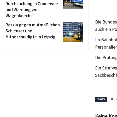
Durchsuchung in Connewitz
und Warnung vor
Wagenknecht
Die Bundesp
Razzia gegen mutmaßlichen
auch ein Po
Schleuser und
Mitbeschuldigte in Leipzig
Im Bahnhof
Personalie
Die Prüfung
Ein Strafv
Sachbeschä
TAGS
Bund
Keine Ko