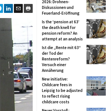
2026: Drohnen-
Diskussionen und
Feuerland-Eröffnung
Is the ‘pension at 63’
the death knell for
pension reform? An
attempt at an analysis
Ist die „Rente mit 63“
der Tod der
Rentenreform?
Versuch einer
Annäherung
New initiative:
Childcare fees in
Leipzig to be adjusted
to reflect rising
childcare costs
Neuer Vorstoß: