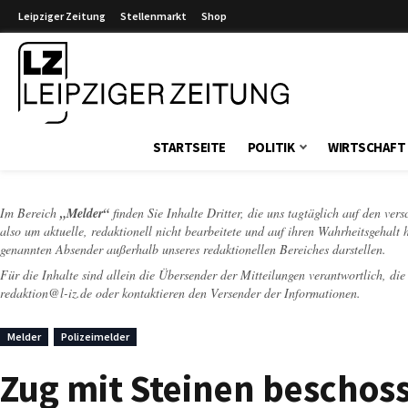
Leipziger Zeitung
Stellenmarkt
Shop
Leipziger Zeitung
STARTSEITE
POLITIK
WIRTSCHAFT
Im Bereich
„Melder“
finden Sie Inhalte Dritter, die uns tagtäglich auf den ver
also um aktuelle, redaktionell nicht bearbeitete und auf ihren Wahrheitsgehalt 
genannten Absender außerhalb unseres redaktionellen Bereiches darstellen.
Für die Inhalte sind allein die Übersender der Mitteilungen verantwortlich, di
redaktion@l-iz.de
oder kontaktieren den Versender der Informationen.
Melder
Polizeimelder
Zug mit Steinen beschos