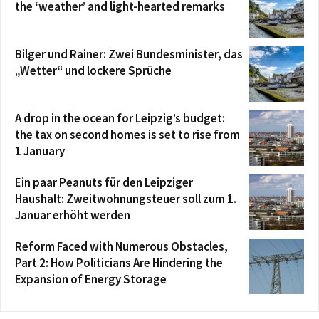
the ‘weather’ and light-hearted remarks
Bilger und Rainer: Zwei Bundesminister, das
„Wetter“ und lockere Sprüche
A drop in the ocean for Leipzig’s budget:
the tax on second homes is set to rise from
1 January
Ein paar Peanuts für den Leipziger
Haushalt: Zweitwohnungsteuer soll zum 1.
Januar erhöht werden
Reform Faced with Numerous Obstacles,
Part 2: How Politicians Are Hindering the
Expansion of Energy Storage