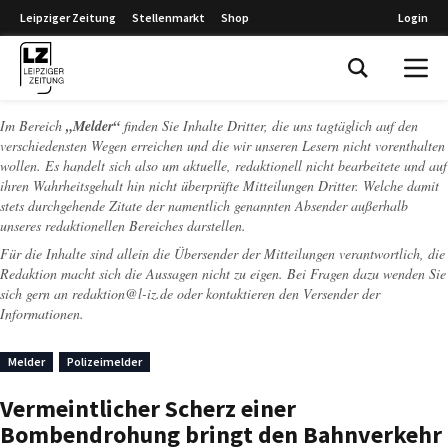
Leipziger Zeitung
Stellenmarkt
Shop
Login
Leipziger Zeitung
Im Bereich
„Melder“
finden Sie Inhalte Dritter, die uns tagtäglich auf den
verschiedensten Wegen erreichen und die wir unseren Lesern nicht vorenthalten
wollen. Es handelt sich also um aktuelle, redaktionell nicht bearbeitete und auf
ihren Wahrheitsgehalt hin nicht überprüfte Mitteilungen Dritter. Welche damit
stets durchgehende Zitate der namentlich genannten Absender außerhalb
unseres redaktionellen Bereiches darstellen.
Für die Inhalte sind allein die Übersender der Mitteilungen verantwortlich, die
Redaktion macht sich die Aussagen nicht zu eigen. Bei Fragen dazu wenden Sie
sich gern an
redaktion@l-iz.de
oder kontaktieren den Versender der
Informationen.
Melder
Polizeimelder
Vermeintlicher Scherz einer
Bombendrohung bringt den Bahnverkehr