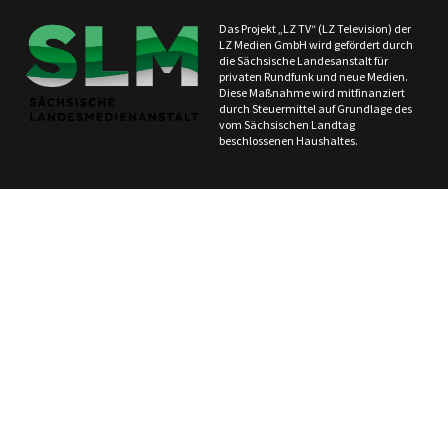
Das Projekt „LZ TV“ (LZ Television) der
LZ Medien GmbH wird gefördert durch
die Sächsische Landesanstalt für
privaten Rundfunk und neue Medien.
Diese Maßnahme wird mitfinanziert
durch Steuermittel auf Grundlage des
vom Sächsischen Landtag
beschlossenen Haushaltes.