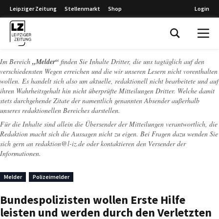
Leipziger Zeitung
Stellenmarkt
Shop
Login
Leipziger Zeitung
Im Bereich
„Melder“
finden Sie Inhalte Dritter, die uns tagtäglich auf den
verschiedensten Wegen erreichen und die wir unseren Lesern nicht vorenthalten
wollen. Es handelt sich also um aktuelle, redaktionell nicht bearbeitete und auf
ihren Wahrheitsgehalt hin nicht überprüfte Mitteilungen Dritter. Welche damit
stets durchgehende Zitate der namentlich genannten Absender außerhalb
unseres redaktionellen Bereiches darstellen.
Für die Inhalte sind allein die Übersender der Mitteilungen verantwortlich, die
Redaktion macht sich die Aussagen nicht zu eigen. Bei Fragen dazu wenden Sie
sich gern an
redaktion@l-iz.de
oder kontaktieren den Versender der
Informationen.
Melder
Polizeimelder
Bundespolizisten wollen Erste Hilfe
leisten und werden durch den Verletzten